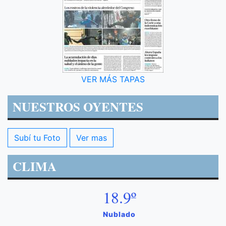
VER MÁS TAPAS
NUESTROS OYENTES
Subí tu Foto
Ver mas
CLIMA
18.9º
Nublado