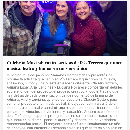
Culebrón Musical: cuatro artistas de Río Tercero que unen
música, teatro y humor en un show único
Culebrón Musical pasó por Mañanas Compartidas y presentó una
propuesta artística que nació en Río Tercero y que combina música,
actuación, humor y una puesta en escena diferente. Claudio Gottero,
Adriana Esper, Ariel Lencinas y Luciana Novarese compartieron detalles
sobre el origen del proyecto, el proceso creativo y todo el trabajo que
hay detrás de cada presentación. La idea comenzó de la mano de
Adriana, Ariel y Luciana, quienes convocaron a Claudio Gottero para
sumar al proyecto una mirada teatral. El objetivo fue ir más allá de un
espectáculo musical y construir una historia en escena, incorporando
personajes, vínculos, movimientos y actuación. Gottero explicó que el
desafío fue lograr que los protagonistas no solamente cantaran, sino
que también pudieran “poner el cuerpo” y desarrollar una verdadera
representación teatral. El proyecto demandó aproximadamente un año
de ensayos, con encuentros semanales en los que se trabajó no solo en