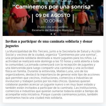
Invitan a participar de una caminata solidaria y donar
juguetes
La Municipalidad de Río Tercero, junto a la Secretaría de Salud y Acción
Social y vecinos de la ciudad, organiza “Caminemos por una sonrisa”,
una propuesta solidaria destinada a reunir juguetes para los niños. La
actividad se realizará este domingo a las 10 horas y está abierta a toda
la comunidad. La jornada comenzará con la recepción de juguetes y
una bienvenida para luego compartir una caminata y una actividad
física en familia. Durante la entrevista, Matías Luna, uno de los
organizadores, destacó la importancia de generar este tipo de acciones
que permiten que vecinos, instituciones, comercios e industrias se
involucren y trabajen juntos por los más chicos. Quienes quieran
colaborar pueden acercar un juguete nuevo o en muy buen estado y
también están invitados a participar de la caminata. Las instituciones,
comercios e industrias que quieran sumarse todavía están a tiempo de
acompañar esta iniciativa. Porque cuando caminamos juntos, también
caminamos hacia una ciudad más solidaria.