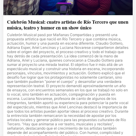
Culebrón Musical: cuatro artistas de Río Tercero que unen
música, teatro y humor en un show único
Culebrón Musical pasó por Mañanas Compartidas y presentó una
propuesta artística que nació en Río Tercero y que combina música,
actuación, humor y una puesta en escena diferente. Claudio Gottero,
Adriana Esper, Ariel Lencinas y Luciana Novarese compartieron detalles
sobre el origen del proyecto, el proceso creativo y todo el trabajo que
hay detrás de cada presentación. La idea comenzó de la mano de
Adriana, Ariel y Luciana, quienes convocaron a Claudio Gottero para
sumar al proyecto una mirada teatral. El objetivo fue ir más allá de un
espectáculo musical y construir una historia en escena, incorporando
personajes, vínculos, movimientos y actuación. Gottero explicó que el
desafío fue lograr que los protagonistas no solamente cantaran, sino
que también pudieran “poner el cuerpo” y desarrollar una verdadera
representación teatral. El proyecto demandó aproximadamente un año
de ensayos, con encuentros semanales en los que se trabajó no solo en
lo vocal, sino también en actuación, compaginación y puesta en
escena. Luciana Novarese, profesora de canto de algunos de los
integrantes, también aportó su experiencia para potenciar la parte vocal
del espectáculo, mientras que Ariel Lencinas destacó la importancia de
que todos los artistas puedan aportar ideas al proceso creativo. Durante
la entrevista también remarcaron la necesidad de apostar por los
artistas locales y generar público para las propuestas culturales de Río
Tercero. “Hay que animarse a ver teatro, musicales y recitales”,
señalaron, destacando que el crecimiento de los artistas también
depende del acompañamiento del público. Con humor, complicidad y