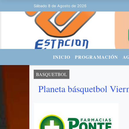
:41 - FACEBOOK: Estacionurbana Radiourbana - TWITTER: @fmradiourb
Sábado 8 de Agosto de 2026
INICIO
PROGRAMACIÓN
A
BASQUETBOL
Planeta básquetbol Vier