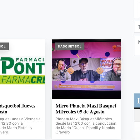
BOL
BASQUETBOL
ásquetbol Jueves
Micro Planeta Maxi Basquet
osto
Miércoles 05 de Agosto
squet Lunes a Viernes a
Planeta Maxi Básquet Miércoles
s 12:30 con la
desde las 12:00 con la conducción
de Mario Pistelli y
de Mario "Quico" Pistelli y Nicolás
avero
Cravero