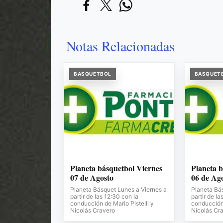
Notas Relacionadas
BASQUETBOL
BASQUET
Planeta básquetbol Viernes
Planeta b
07 de Agosto
06 de Ag
Planeta Básquet Lunes a Viernes a
Planeta Bá
partir de las 12:30 con la
partir de la
conducción de Mario Pistelli y
conducción 
Nicolás Cravero
Nicolás Cr