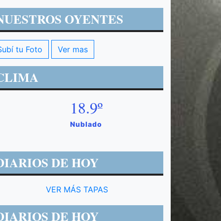
NUESTROS OYENTES
Subí tu Foto
Ver mas
CLIMA
18.9º
Nublado
DIARIOS DE HOY
VER MÁS TAPAS
DIARIOS DE HOY