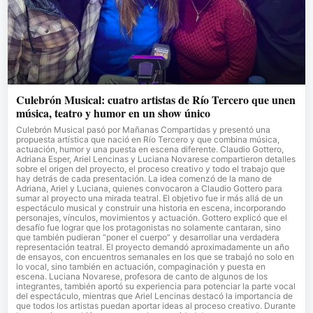
Culebrón Musical: cuatro artistas de Río Tercero que unen
música, teatro y humor en un show único
Culebrón Musical pasó por Mañanas Compartidas y presentó una
propuesta artística que nació en Río Tercero y que combina música,
actuación, humor y una puesta en escena diferente. Claudio Gottero,
Adriana Esper, Ariel Lencinas y Luciana Novarese compartieron detalles
sobre el origen del proyecto, el proceso creativo y todo el trabajo que
hay detrás de cada presentación. La idea comenzó de la mano de
Adriana, Ariel y Luciana, quienes convocaron a Claudio Gottero para
sumar al proyecto una mirada teatral. El objetivo fue ir más allá de un
espectáculo musical y construir una historia en escena, incorporando
personajes, vínculos, movimientos y actuación. Gottero explicó que el
desafío fue lograr que los protagonistas no solamente cantaran, sino
que también pudieran “poner el cuerpo” y desarrollar una verdadera
representación teatral. El proyecto demandó aproximadamente un año
de ensayos, con encuentros semanales en los que se trabajó no solo en
lo vocal, sino también en actuación, compaginación y puesta en
escena. Luciana Novarese, profesora de canto de algunos de los
integrantes, también aportó su experiencia para potenciar la parte vocal
del espectáculo, mientras que Ariel Lencinas destacó la importancia de
que todos los artistas puedan aportar ideas al proceso creativo. Durante