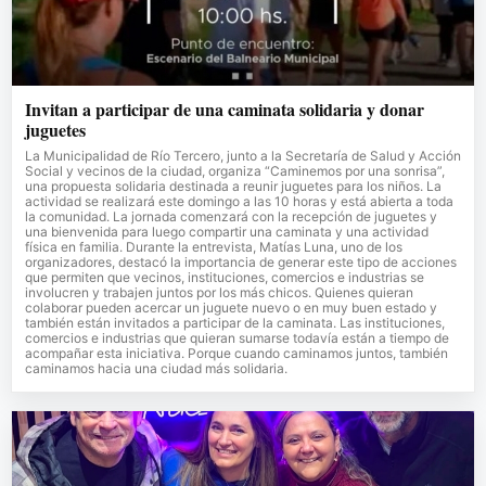
Invitan a participar de una caminata solidaria y donar
juguetes
La Municipalidad de Río Tercero, junto a la Secretaría de Salud y Acción
Social y vecinos de la ciudad, organiza “Caminemos por una sonrisa”,
una propuesta solidaria destinada a reunir juguetes para los niños. La
actividad se realizará este domingo a las 10 horas y está abierta a toda
la comunidad. La jornada comenzará con la recepción de juguetes y
una bienvenida para luego compartir una caminata y una actividad
física en familia. Durante la entrevista, Matías Luna, uno de los
organizadores, destacó la importancia de generar este tipo de acciones
que permiten que vecinos, instituciones, comercios e industrias se
involucren y trabajen juntos por los más chicos. Quienes quieran
colaborar pueden acercar un juguete nuevo o en muy buen estado y
también están invitados a participar de la caminata. Las instituciones,
comercios e industrias que quieran sumarse todavía están a tiempo de
acompañar esta iniciativa. Porque cuando caminamos juntos, también
caminamos hacia una ciudad más solidaria.