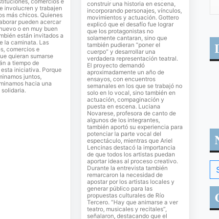
stituciones, comercios e
construir una historia en escena,
se involucren y trabajen
incorporando personajes, vínculos,
los más chicos. Quienes
movimientos y actuación. Gottero
laborar pueden acercar
explicó que el desafío fue lograr
 nuevo o en muy buen
que los protagonistas no
mbién están invitados a
solamente cantaran, sino que
de la caminata. Las
también pudieran “poner el
es, comercios e
cuerpo” y desarrollar una
que quieran sumarse
verdadera representación teatral.
án a tiempo de
El proyecto demandó
sta iniciativa. Porque
aproximadamente un año de
inamos juntos,
ensayos, con encuentros
minamos hacia una
semanales en los que se trabajó no
solidaria.
solo en lo vocal, sino también en
actuación, compaginación y
puesta en escena. Luciana
Novarese, profesora de canto de
algunos de los integrantes,
también aportó su experiencia para
potenciar la parte vocal del
espectáculo, mientras que Ariel
Lencinas destacó la importancia
de que todos los artistas puedan
aportar ideas al proceso creativo.
Durante la entrevista también
remarcaron la necesidad de
apostar por los artistas locales y
generar público para las
propuestas culturales de Río
Tercero. “Hay que animarse a ver
teatro, musicales y recitales”,
señalaron, destacando que el