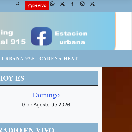
: @fmradiourbana - INSTAGRAM: urbanario3 WHATSAPP: 3571569969
EN VIVO
URBANA 97.5
CADENA HEAT
HOY ES
Domingo
9 de Agosto de 2026
RADIO EN VIVO