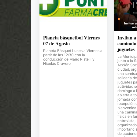
Planeta básquetbol Viernes
Invitan a
07 de Agosto
caminata 
juguetes
Planeta Básquet Lunes a Viernes a
partir de las 12:30 con la
La Municipa
conducción de Mario Pistelli y
junto a la 
Nicolás Cravero
Acción Soci
ciudad, or
una sonrisa
solidaria de
juguetes pa
actividad s
domingo a l
abierta a t
jornada co
recepción 
bienvenida 
una camina
física en fa
entrevista,
organizador
importancia
de accione