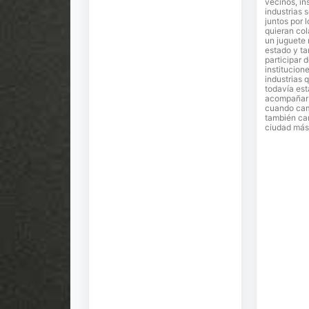
vecinos, in
industrias 
juntos por 
quieran co
un juguete
estado y ta
participar 
institucion
industrias 
todavía est
acompañar e
cuando cam
también ca
ciudad más 