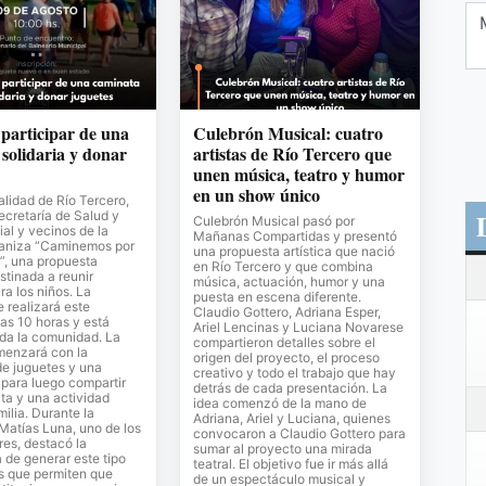
 participar de una
Culebrón Musical: cuatro
solidaria y donar
artistas de Río Tercero que
unen música, teatro y humor
en un show único
lidad de Río Tercero,
Secretaría de Salud y
Culebrón Musical pasó por
al y vecinos de la
Mañanas Compartidas y presentó
ganiza “Caminemos por
una propuesta artística que nació
”, una propuesta
en Río Tercero y que combina
stinada a reunir
música, actuación, humor y una
ra los niños. La
puesta en escena diferente.
e realizará este
Claudio Gottero, Adriana Esper,
as 10 horas y está
Ariel Lencinas y Luciana Novarese
oda la comunidad. La
compartieron detalles sobre el
menzará con la
origen del proyecto, el proceso
de juguetes y una
creativo y todo el trabajo que hay
para luego compartir
detrás de cada presentación. La
ta y una actividad
idea comenzó de la mano de
milia. Durante la
Adriana, Ariel y Luciana, quienes
 Matías Luna, uno de los
convocaron a Claudio Gottero para
es, destacó la
sumar al proyecto una mirada
 de generar este tipo
teatral. El objetivo fue ir más allá
s que permiten que
de un espectáculo musical y