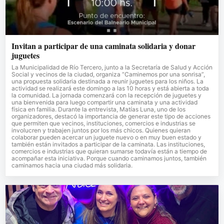
Invitan a participar de una caminata solidaria y donar
juguetes
La Municipalidad de Río Tercero, junto a la Secretaría de Salud y Acción
Social y vecinos de la ciudad, organiza “Caminemos por una sonrisa”,
una propuesta solidaria destinada a reunir juguetes para los niños. La
actividad se realizará este domingo a las 10 horas y está abierta a toda
la comunidad. La jornada comenzará con la recepción de juguetes y
una bienvenida para luego compartir una caminata y una actividad
física en familia. Durante la entrevista, Matías Luna, uno de los
organizadores, destacó la importancia de generar este tipo de acciones
que permiten que vecinos, instituciones, comercios e industrias se
involucren y trabajen juntos por los más chicos. Quienes quieran
colaborar pueden acercar un juguete nuevo o en muy buen estado y
también están invitados a participar de la caminata. Las instituciones,
comercios e industrias que quieran sumarse todavía están a tiempo de
acompañar esta iniciativa. Porque cuando caminamos juntos, también
caminamos hacia una ciudad más solidaria.