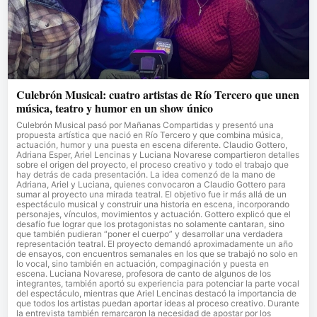
Culebrón Musical: cuatro artistas de Río Tercero que unen
música, teatro y humor en un show único
Culebrón Musical pasó por Mañanas Compartidas y presentó una
propuesta artística que nació en Río Tercero y que combina música,
actuación, humor y una puesta en escena diferente. Claudio Gottero,
Adriana Esper, Ariel Lencinas y Luciana Novarese compartieron detalles
sobre el origen del proyecto, el proceso creativo y todo el trabajo que
hay detrás de cada presentación. La idea comenzó de la mano de
Adriana, Ariel y Luciana, quienes convocaron a Claudio Gottero para
sumar al proyecto una mirada teatral. El objetivo fue ir más allá de un
espectáculo musical y construir una historia en escena, incorporando
personajes, vínculos, movimientos y actuación. Gottero explicó que el
desafío fue lograr que los protagonistas no solamente cantaran, sino
que también pudieran “poner el cuerpo” y desarrollar una verdadera
representación teatral. El proyecto demandó aproximadamente un año
de ensayos, con encuentros semanales en los que se trabajó no solo en
lo vocal, sino también en actuación, compaginación y puesta en
escena. Luciana Novarese, profesora de canto de algunos de los
integrantes, también aportó su experiencia para potenciar la parte vocal
del espectáculo, mientras que Ariel Lencinas destacó la importancia de
que todos los artistas puedan aportar ideas al proceso creativo. Durante
la entrevista también remarcaron la necesidad de apostar por los