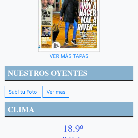
VER MÁS TAPAS
NUESTROS OYENTES
Subí tu Foto
Ver mas
CLIMA
18.9º