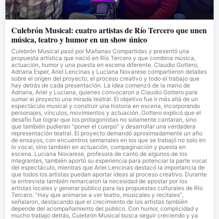
Culebrón Musical: cuatro artistas de Río Tercero que unen
música, teatro y humor en un show único
Culebrón Musical pasó por Mañanas Compartidas y presentó una
propuesta artística que nació en Río Tercero y que combina música,
actuación, humor y una puesta en escena diferente. Claudio Gottero,
Adriana Esper, Ariel Lencinas y Luciana Novarese compartieron detalles
sobre el origen del proyecto, el proceso creativo y todo el trabajo que
hay detrás de cada presentación. La idea comenzó de la mano de
Adriana, Ariel y Luciana, quienes convocaron a Claudio Gottero para
sumar al proyecto una mirada teatral. El objetivo fue ir más allá de un
espectáculo musical y construir una historia en escena, incorporando
personajes, vínculos, movimientos y actuación. Gottero explicó que el
desafío fue lograr que los protagonistas no solamente cantaran, sino
que también pudieran “poner el cuerpo” y desarrollar una verdadera
representación teatral. El proyecto demandó aproximadamente un año
de ensayos, con encuentros semanales en los que se trabajó no solo en
lo vocal, sino también en actuación, compaginación y puesta en
escena. Luciana Novarese, profesora de canto de algunos de los
integrantes, también aportó su experiencia para potenciar la parte vocal
del espectáculo, mientras que Ariel Lencinas destacó la importancia de
que todos los artistas puedan aportar ideas al proceso creativo. Durante
la entrevista también remarcaron la necesidad de apostar por los
artistas locales y generar público para las propuestas culturales de Río
Tercero. “Hay que animarse a ver teatro, musicales y recitales”,
señalaron, destacando que el crecimiento de los artistas también
depende del acompañamiento del público. Con humor, complicidad y
mucho trabajo detrás, Culebrón Musical busca seguir creciendo y ya