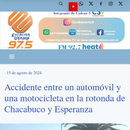
15 de agosto de 2024
Accidente entre un automóvil y
una motocicleta en la rotonda de
Chacabuco y Esperanza