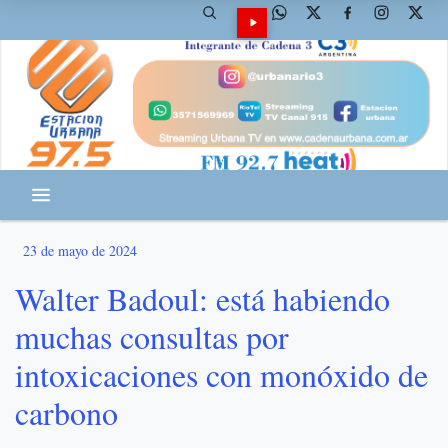
23 de mayo de 2024
Walter Badoul: está habiendo
muchas consultas por
intoxicaciones con monóxido de
carbono