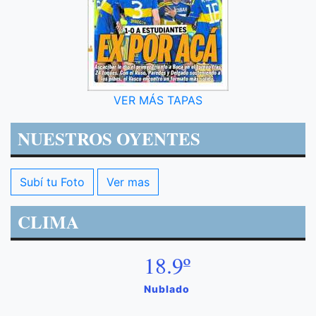
VER MÁS TAPAS
NUESTROS OYENTES
Subí tu Foto
Ver mas
CLIMA
18.9º
Nublado