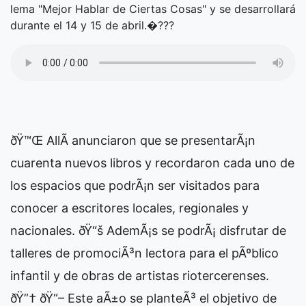
lema "Mejor Hablar de Ciertas Cosas" y se desarrollará
durante el 14 y 15 de abril.�???
ðŸ™Œ AllÃ­ anunciaron que se presentarÃ¡n
cuarenta nuevos libros y recordaron cada uno de
los espacios que podrÃ¡n ser visitados para
conocer a escritores locales, regionales y
nacionales. ðŸ“š AdemÃ¡s se podrÃ¡ disfrutar de
talleres de promociÃ³n lectora para el pÃºblico
infantil y de obras de artistas riotercerenses.
ðŸ”† ðŸ“– Este aÃ±o se planteÃ³ el objetivo de