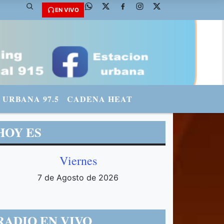
 @fmradiourbana - INSTAGRAM: urbanario3 WHATSAPP: 3571569969
EN VIVO
URBANA 97.5
CADENA HEAT
HOY ES
Viernes
7 de Agosto de 2026
RADIO EN VIVO