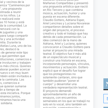
al y vecinos de la
Mañanas Compartidas y presentó
ganiza “Caminemos por
una propuesta artística que nació
”, una propuesta
en Río Tercero y que combina
stinada a reunir
música, actuación, humor y una
ra los niños. La
puesta en escena diferente.
e realizará este
Claudio Gottero, Adriana Esper,
as 10 horas y está
Ariel Lencinas y Luciana Novarese
oda la comunidad. La
compartieron detalles sobre el
menzará con la
origen del proyecto, el proceso
de juguetes y una
creativo y todo el trabajo que hay
para luego compartir
detrás de cada presentación. La
ta y una actividad
idea comenzó de la mano de
milia. Durante la
Adriana, Ariel y Luciana, quienes
 Matías Luna, uno de los
convocaron a Claudio Gottero para
es, destacó la
sumar al proyecto una mirada
 de generar este tipo
teatral. El objetivo fue ir más allá
s que permiten que
de un espectáculo musical y
stituciones, comercios e
construir una historia en escena,
se involucren y trabajen
incorporando personajes, vínculos,
los más chicos. Quienes
movimientos y actuación. Gottero
laborar pueden acercar
explicó que el desafío fue lograr
 nuevo o en muy buen
que los protagonistas no
mbién están invitados a
solamente cantaran, sino que
de la caminata. Las
también pudieran “poner el
es, comercios e
cuerpo” y desarrollar una
que quieran sumarse
verdadera representación teatral.
án a tiempo de
El proyecto demandó
sta iniciativa. Porque
aproximadamente un año de
inamos juntos,
ensayos, con encuentros
minamos hacia una
semanales en los que se trabajó no
solidaria.
solo en lo vocal, sino también en
actuación, compaginación y