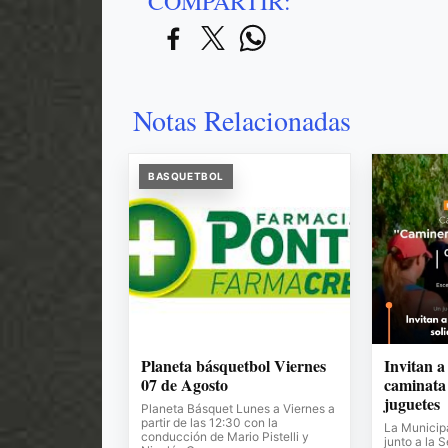
COMPARTIR:
Notas Relacionadas
BASQUETBOL
Planeta básquetbol Viernes
Invitan a
07 de Agosto
caminata 
juguetes
Planeta Básquet Lunes a Viernes a
partir de las 12:30 con la
La Municipa
conducción de Mario Pistelli y
junto a la 