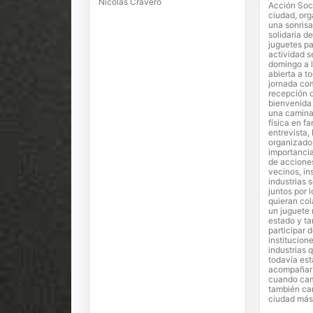
Nicolás Cravero
Acción Soci
ciudad, or
una sonrisa
solidaria de
juguetes pa
actividad s
domingo a l
abierta a t
jornada co
recepción 
bienvenida 
una camina
física en fa
entrevista,
organizador
importancia
de accione
vecinos, in
industrias 
juntos por 
quieran co
un juguete
estado y ta
participar 
institucion
industrias 
todavía est
acompañar e
cuando cam
también ca
ciudad más 