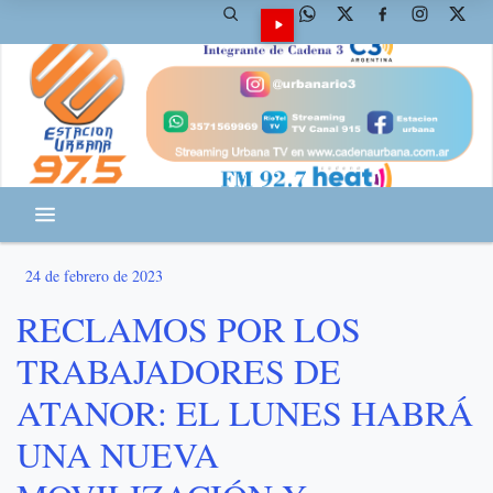
24 de febrero de 2023
RECLAMOS POR LOS
TRABAJADORES DE
ATANOR: EL LUNES HABRÁ
UNA NUEVA