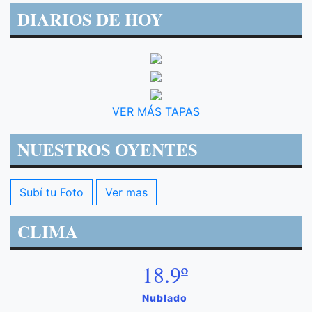
DIARIOS DE HOY
VER MÁS TAPAS
NUESTROS OYENTES
Subí tu Foto
Ver mas
CLIMA
18.9º
Nublado