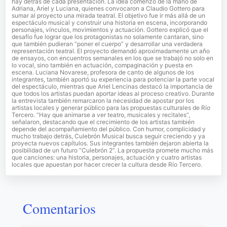
hay detrás de cada presentación. La idea comenzó de la mano de
Adriana, Ariel y Luciana, quienes convocaron a Claudio Gottero para
sumar al proyecto una mirada teatral. El objetivo fue ir más allá de un
espectáculo musical y construir una historia en escena, incorporando
personajes, vínculos, movimientos y actuación. Gottero explicó que el
desafío fue lograr que los protagonistas no solamente cantaran, sino
que también pudieran “poner el cuerpo” y desarrollar una verdadera
representación teatral. El proyecto demandó aproximadamente un año
de ensayos, con encuentros semanales en los que se trabajó no solo en
lo vocal, sino también en actuación, compaginación y puesta en
escena. Luciana Novarese, profesora de canto de algunos de los
integrantes, también aportó su experiencia para potenciar la parte vocal
del espectáculo, mientras que Ariel Lencinas destacó la importancia de
que todos los artistas puedan aportar ideas al proceso creativo. Durante
la entrevista también remarcaron la necesidad de apostar por los
artistas locales y generar público para las propuestas culturales de Río
Tercero. “Hay que animarse a ver teatro, musicales y recitales”,
señalaron, destacando que el crecimiento de los artistas también
depende del acompañamiento del público. Con humor, complicidad y
mucho trabajo detrás, Culebrón Musical busca seguir creciendo y ya
proyecta nuevos capítulos. Sus integrantes también dejaron abierta la
posibilidad de un futuro “Culebrón 2”. La propuesta promete mucho más
que canciones: una historia, personajes, actuación y cuatro artistas
locales que apuestan por hacer crecer la cultura desde Río Tercero.
Comentarios