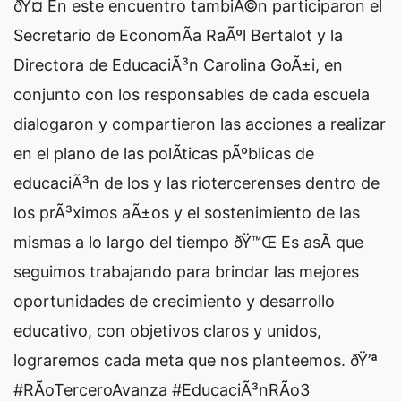
ðŸ¤ En este encuentro tambiÃ©n participaron el
Secretario de EconomÃ­a RaÃºl Bertalot y la
Directora de EducaciÃ³n Carolina GoÃ±i, en
conjunto con los responsables de cada escuela
dialogaron y compartieron las acciones a realizar
en el plano de las polÃ­ticas pÃºblicas de
educaciÃ³n de los y las riotercerenses dentro de
los prÃ³ximos aÃ±os y el sostenimiento de las
mismas a lo largo del tiempo ðŸ™Œ Es asÃ­ que
seguimos trabajando para brindar las mejores
oportunidades de crecimiento y desarrollo
educativo, con objetivos claros y unidos,
lograremos cada meta que nos planteemos. ðŸ’ª
#RÃ­oTerceroAvanza #EducaciÃ³nRÃ­o3