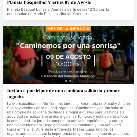
Planeta básquetbol Viernes 07 de Agosto
Planeta Básquet Lunes a Viernes a partir de las 12:30 con la
conducción de Mario Pistelli y Nicolás Cravero
Invitan a participar de una caminata solidaria y donar
juguetes
La Municipalidad de Río Tercero, junto a la Secretaría de Salud y Acción
Social y vecinos de la ciudad, organiza “Caminemos por una sonrisa”,
una propuesta solidaria destinada a reunir juguetes para los niños. La
actividad se realizará este domingo a las 10 horas y está abierta a toda
la comunidad. La jornada comenzará con la recepción de juguetes y
una bienvenida para luego compartir una caminata y una actividad
física en familia. Durante la entrevista, Matías Luna, uno de los
organizadores, destacó la importancia de generar este tipo de acciones