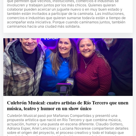
que permiten que vecinos, instituciones, comercios e industrias se
involucren y trabajen juntos por los más chicos. Quienes quieran
colaborar pueden acercar un juguete nuevo o en muy buen estado y
también están invitados a participar de la caminata. Las instituciones,
comercios e industrias que quieran sumarse todavía están a tiempo de
acompañar esta iniciativa. Porque cuando caminamos juntos, también
caminamos hacia una ciudad más solidaria.
Culebrón Musical: cuatro artistas de Río Tercero que unen
música, teatro y humor en un show único
Culebrón Musical pasó por Mañanas Compartidas y presentó una
propuesta artística que nació en Río Tercero y que combina música,
actuación, humor y una puesta en escena diferente. Claudio Gottero,
Adriana Esper, Ariel Lencinas y Luciana Novarese compartieron detalles
sobre el origen del proyecto, el proceso creativo y todo el trabajo que