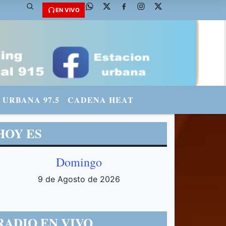
: @fmradiourbana - INSTAGRAM: urbanario3 WHATSAPP: 3571569969
EN VIVO
URBANA 97.5
CADENA HEAT
HOY ES
Domingo
9 de Agosto de 2026
RADIO EN VIVO