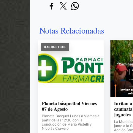
Notas Relacionadas
BASQUETBOL
Planeta básquetbol Viernes
Invitan a
07 de Agosto
caminata 
juguetes
Planeta Básquet Lunes a Viernes a
partir de las 12:30 con la
La Municipa
conducción de Mario Pistelli y
junto a la 
Nicolás Cravero
Acción Soci