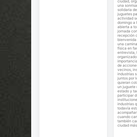
ciudad, or
una sonrisa
solidaria de
juguetes pa
actividad s
domingo a l
abierta a t
jornada co
recepción 
bienvenida 
una camina
física en fa
entrevista,
organizador
importancia
de accione
vecinos, in
industrias 
juntos por 
quieran co
un juguete
estado y ta
participar 
institucion
industrias 
todavía est
acompañar e
cuando cam
también ca
ciudad más 