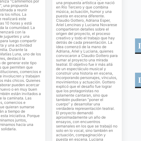
ganiza “Caminemos por
una propuesta artística que nació
”, una propuesta
en Río Tercero y que combina
stinada a reunir
música, actuación, humor y una
ra los niños. La
puesta en escena diferente.
e realizará este
Claudio Gottero, Adriana Esper,
as 10 horas y está
Ariel Lencinas y Luciana Novarese
oda la comunidad. La
compartieron detalles sobre el
menzará con la
origen del proyecto, el proceso
de juguetes y una
creativo y todo el trabajo que hay
para luego compartir
detrás de cada presentación. La
ta y una actividad
idea comenzó de la mano de
milia. Durante la
Adriana, Ariel y Luciana, quienes
 Matías Luna, uno de los
convocaron a Claudio Gottero para
es, destacó la
sumar al proyecto una mirada
 de generar este tipo
teatral. El objetivo fue ir más allá
s que permiten que
de un espectáculo musical y
stituciones, comercios e
construir una historia en escena,
se involucren y trabajen
incorporando personajes, vínculos,
los más chicos. Quienes
movimientos y actuación. Gottero
laborar pueden acercar
explicó que el desafío fue lograr
 nuevo o en muy buen
que los protagonistas no
mbién están invitados a
solamente cantaran, sino que
de la caminata. Las
también pudieran “poner el
es, comercios e
cuerpo” y desarrollar una
que quieran sumarse
verdadera representación teatral.
án a tiempo de
El proyecto demandó
sta iniciativa. Porque
aproximadamente un año de
inamos juntos,
ensayos, con encuentros
minamos hacia una
semanales en los que se trabajó no
solidaria.
solo en lo vocal, sino también en
actuación, compaginación y
puesta en escena. Luciana