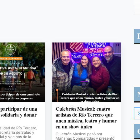
 participar de una
Culebrón Musical: cuatro
solidaria y donar
artistas de Río Tercero que
unen música, teatro y humor
en un show único
lidad de Río Tercero,
Secretaría de Salud y
Culebrón Musical pasó por
al y vecinos de la
Mañanas Compartidas y presentó