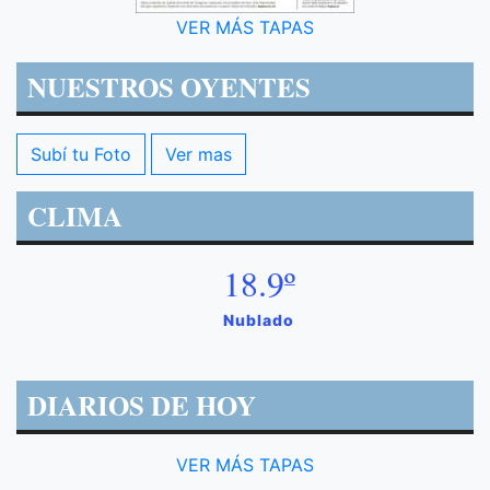
VER MÁS TAPAS
NUESTROS OYENTES
Subí tu Foto
Ver mas
CLIMA
18.9º
Nublado
DIARIOS DE HOY
VER MÁS TAPAS