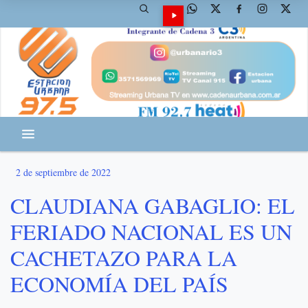
2 de septiembre de 2022
CLAUDIANA GABAGLIO: EL
FERIADO NACIONAL ES UN
CACHETAZO PARA LA
ECONOMÍA DEL PAÍS