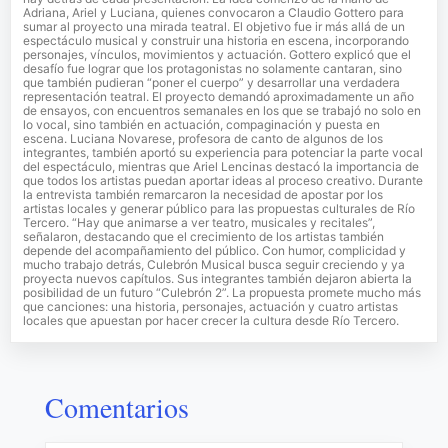
Adriana, Ariel y Luciana, quienes convocaron a Claudio Gottero para
sumar al proyecto una mirada teatral. El objetivo fue ir más allá de un
espectáculo musical y construir una historia en escena, incorporando
personajes, vínculos, movimientos y actuación. Gottero explicó que el
desafío fue lograr que los protagonistas no solamente cantaran, sino
que también pudieran “poner el cuerpo” y desarrollar una verdadera
representación teatral. El proyecto demandó aproximadamente un año
de ensayos, con encuentros semanales en los que se trabajó no solo en
lo vocal, sino también en actuación, compaginación y puesta en
escena. Luciana Novarese, profesora de canto de algunos de los
integrantes, también aportó su experiencia para potenciar la parte vocal
del espectáculo, mientras que Ariel Lencinas destacó la importancia de
que todos los artistas puedan aportar ideas al proceso creativo. Durante
la entrevista también remarcaron la necesidad de apostar por los
artistas locales y generar público para las propuestas culturales de Río
Tercero. “Hay que animarse a ver teatro, musicales y recitales”,
señalaron, destacando que el crecimiento de los artistas también
depende del acompañamiento del público. Con humor, complicidad y
mucho trabajo detrás, Culebrón Musical busca seguir creciendo y ya
proyecta nuevos capítulos. Sus integrantes también dejaron abierta la
posibilidad de un futuro “Culebrón 2”. La propuesta promete mucho más
que canciones: una historia, personajes, actuación y cuatro artistas
locales que apuestan por hacer crecer la cultura desde Río Tercero.
Comentarios