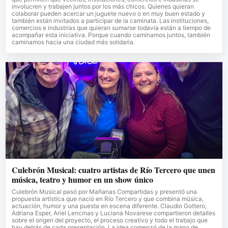
involucren y trabajen juntos por los más chicos. Quienes quieran
colaborar pueden acercar un juguete nuevo o en muy buen estado y
también están invitados a participar de la caminata. Las instituciones,
comercios e industrias que quieran sumarse todavía están a tiempo de
acompañar esta iniciativa. Porque cuando caminamos juntos, también
caminamos hacia una ciudad más solidaria.
Culebrón Musical: cuatro artistas de Río Tercero que unen
música, teatro y humor en un show único
Culebrón Musical pasó por Mañanas Compartidas y presentó una
propuesta artística que nació en Río Tercero y que combina música,
actuación, humor y una puesta en escena diferente. Claudio Gottero,
Adriana Esper, Ariel Lencinas y Luciana Novarese compartieron detalles
sobre el origen del proyecto, el proceso creativo y todo el trabajo que
hay detrás de cada presentación. La idea comenzó de la mano de