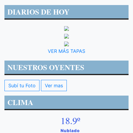
DIARIOS DE HOY
VER MÁS TAPAS
NUESTROS OYENTES
Subí tu Foto
Ver mas
CLIMA
18.9º
Nublado