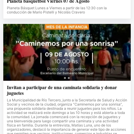
Planeta básquetbol Viernes 07 de Agosto
Planeta Básquet Lunes a Viernes a partir de las 12:30 con la
conducción de Mario Pistelli y Nicolás Cravero
Invitan a participar de una caminata solidaria y donar
juguetes
La Municipalidad de Río Tercero, junto a la Secretaría de Salud y Acción
Social y vecinos de la ciudad, organiza “Caminemos por una sonrisa”,
una propuesta solidaria destinada a reunir juguetes para los niños. La
actividad se realizará este domingo a las 10 horas y está abierta a toda
la comunidad. La jornada comenzará con la recepción de juguetes y
una bienvenida para luego compartir una caminata y una actividad
física en familia. Durante la entrevista, Matías Luna, uno de los
organizadores, destacó la importancia de generar este tipo de acciones
que permiten que vecinos, instituciones, comercios e industrias se