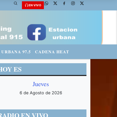
@fmradiourbana - INSTAGRAM: urbanario3 WHATSAPP: 3571569969
EN VIVO
URBANA 97.5
CADENA HEAT
HOY ES
Jueves
6 de Agosto de 2026
RADIO EN VIVO