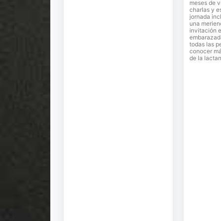
meses de v
charlas y e
jornada inc
una merien
invitación e
embarazadas
todas las p
conocer más
de la lacta