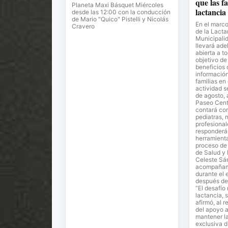
que las f
Planeta Maxi Básquet Miércoles
lactancia
desde las 12:00 con la conducción
de Mario "Quico" Pistelli y Nicolás
En el marc
Cravero
de la Lacta
Municipalid
llevará ade
abierta a t
objetivo de
beneficios 
informació
familias en
actividad se
de agosto, a
Paseo Cent
contará con
pediatras, n
profesional
responderá
herramient
proceso de 
de Salud y 
Celeste Sá
acompañam
durante el
después del
“El desafío
lactancia, 
afirmó, al 
del apoyo a
mantener l
exclusiva d