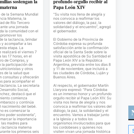
amilias sostengan la
profundo orgullo recibir al
 materna
Papa León XIV
o de la Semana Mundial
“Su visita nos llena de alegría y
ncia Materna, la
nos convoca a reafirmar los
ad de Río Tercero
valores del diálogo, la paz, la
lante una jornada
solidaridad y el encuentro”, agregó
oda la comunidad con el
el gobernador.
 promover los
de la lactancia, brindar
El Gobierno de la Provincia de
n y acompañar a las
Córdoba expresa su profunda
 esta etapa. La
satisfacción ante la confirmación
 realizará el viernes 7
oficial de la Santa Sede sobre la
 las 17 horas, en el
visita apostólica de Su Santidad el
ro de Compras, y
Papa León XIV a la República
 la participación de
Argentina, prevista entre los días 8
utricionistas y otros
y 11 de noviembre, que incluirá a
es de la salud que
las ciudades de Córdoba, Luján y
n consultas y ofrecerán
Buenos Aires.
as para acompañar el
lactancia. La secretaria
Al respecto, el gobernador Martín
Desarrollo Social,
Llaryora expresó: “Para Córdoba
nchez, destacó que el
es un inmenso honor y un profundo
iento comienza
orgullo recibir al Papa León XIV. Su
 embarazo y continúa
visita nos llena de alegría y nos
 nacimiento del bebé.
convoca a reafirmar los valores del
 no es comenzar la
diálogo, la paz, la solidaridad y el
sino poder sostenerla”,
encuentro. Vamos a trabajar junto
remarcar la importancia
a la Iglesia y a todos los
 las madres para
organismos involucrados para que
a lactancia materna
los cordobeses y quienes nos
urante los primeros seis
visiten vivan una jornada histórica