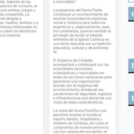
ida. Además de las
e inolvidable.”
spacios de consulta, la
luirá sorteos, juegos y
La presencia del Santo Padre
da compartida. La
constituye un acontecimiento de
stá dirigida a
enorme trascendencia espiritual,
, madres, familias y a
social e histórica para todos los
ersonas interesadas en
argentinos y, especialmente, para
 sobre los beneficios
los cordobeses, quienes tendrán el
ncia materna.
privilegio de recibir al máximo
referente de la Iglesia Católica en
una tierra marcada por su tradición
educativa, cultural y de profunda
fe.
El Gobierno de Córdoba
acompañará y colaborará con las
autoridades nacionales,
eclesiásticas y municipales en
todas las acciones necesarias para
garantizar una organización
acorde con la magnitud del
acontecimiento, brindando las
condiciones de seguridad, logística
e infraestructura que demanda una
visita de estas características.
La visita del Sumo Pontífice nos
permitirá mostrar al mundo el
espíritu abierto, hospitalario y
solidario de Córdoba, así como el
compromiso de nuestra provincia
con los valores del encuentro, el