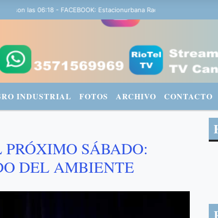
 son las 06:18 - FACEBOOK: Estacionurbana Radiourbana - TWITTER: 
GRO INDUSTRIAL
FOTOS
ARCHIVO
CONTACTO
L PRÓXIMO SÁBADO:
DO DEL AMBIENTE