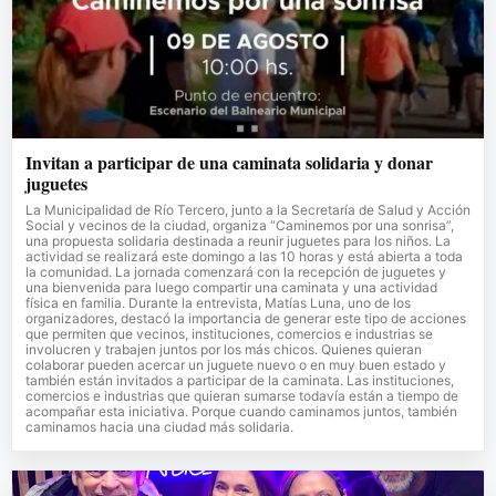
Invitan a participar de una caminata solidaria y donar
juguetes
La Municipalidad de Río Tercero, junto a la Secretaría de Salud y Acción
Social y vecinos de la ciudad, organiza “Caminemos por una sonrisa”,
una propuesta solidaria destinada a reunir juguetes para los niños. La
actividad se realizará este domingo a las 10 horas y está abierta a toda
la comunidad. La jornada comenzará con la recepción de juguetes y
una bienvenida para luego compartir una caminata y una actividad
física en familia. Durante la entrevista, Matías Luna, uno de los
organizadores, destacó la importancia de generar este tipo de acciones
que permiten que vecinos, instituciones, comercios e industrias se
involucren y trabajen juntos por los más chicos. Quienes quieran
colaborar pueden acercar un juguete nuevo o en muy buen estado y
también están invitados a participar de la caminata. Las instituciones,
comercios e industrias que quieran sumarse todavía están a tiempo de
acompañar esta iniciativa. Porque cuando caminamos juntos, también
caminamos hacia una ciudad más solidaria.