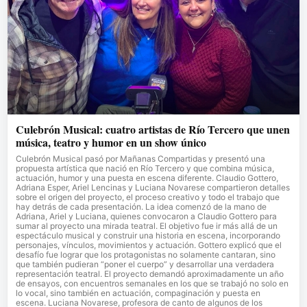
Culebrón Musical: cuatro artistas de Río Tercero que unen
música, teatro y humor en un show único
Culebrón Musical pasó por Mañanas Compartidas y presentó una
propuesta artística que nació en Río Tercero y que combina música,
actuación, humor y una puesta en escena diferente. Claudio Gottero,
Adriana Esper, Ariel Lencinas y Luciana Novarese compartieron detalles
sobre el origen del proyecto, el proceso creativo y todo el trabajo que
hay detrás de cada presentación. La idea comenzó de la mano de
Adriana, Ariel y Luciana, quienes convocaron a Claudio Gottero para
sumar al proyecto una mirada teatral. El objetivo fue ir más allá de un
espectáculo musical y construir una historia en escena, incorporando
personajes, vínculos, movimientos y actuación. Gottero explicó que el
desafío fue lograr que los protagonistas no solamente cantaran, sino
que también pudieran “poner el cuerpo” y desarrollar una verdadera
representación teatral. El proyecto demandó aproximadamente un año
de ensayos, con encuentros semanales en los que se trabajó no solo en
lo vocal, sino también en actuación, compaginación y puesta en
escena. Luciana Novarese, profesora de canto de algunos de los