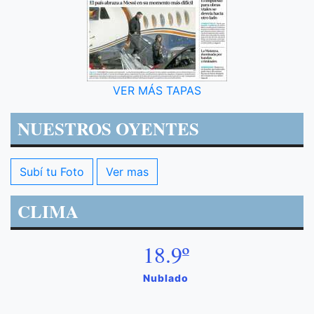
VER MÁS TAPAS
NUESTROS OYENTES
Subí tu Foto
Ver mas
CLIMA
18.9º
Nublado