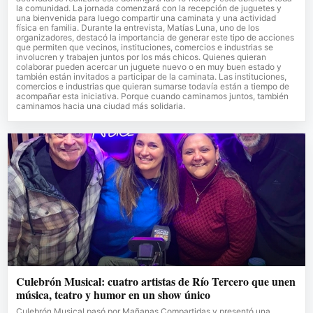
la comunidad. La jornada comenzará con la recepción de juguetes y
una bienvenida para luego compartir una caminata y una actividad
física en familia. Durante la entrevista, Matías Luna, uno de los
organizadores, destacó la importancia de generar este tipo de acciones
que permiten que vecinos, instituciones, comercios e industrias se
involucren y trabajen juntos por los más chicos. Quienes quieran
colaborar pueden acercar un juguete nuevo o en muy buen estado y
también están invitados a participar de la caminata. Las instituciones,
comercios e industrias que quieran sumarse todavía están a tiempo de
acompañar esta iniciativa. Porque cuando caminamos juntos, también
caminamos hacia una ciudad más solidaria.
Culebrón Musical: cuatro artistas de Río Tercero que unen
música, teatro y humor en un show único
Culebrón Musical pasó por Mañanas Compartidas y presentó una