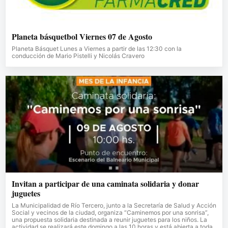
Planeta básquetbol Viernes 07 de Agosto
Planeta Básquet Lunes a Viernes a partir de las 12:30 con la
conducción de Mario Pistelli y Nicolás Cravero
Invitan a participar de una caminata solidaria y donar
juguetes
La Municipalidad de Río Tercero, junto a la Secretaría de Salud y Acción
Social y vecinos de la ciudad, organiza “Caminemos por una sonrisa”,
una propuesta solidaria destinada a reunir juguetes para los niños. La
actividad se realizará este domingo a las 10 horas y está abierta a toda