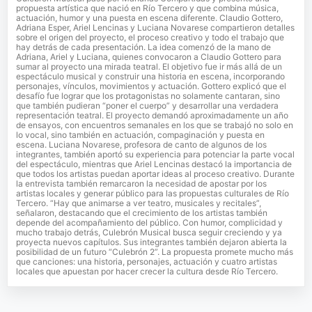
propuesta artística que nació en Río Tercero y que combina música,
actuación, humor y una puesta en escena diferente. Claudio Gottero,
Adriana Esper, Ariel Lencinas y Luciana Novarese compartieron detalles
sobre el origen del proyecto, el proceso creativo y todo el trabajo que
hay detrás de cada presentación. La idea comenzó de la mano de
Adriana, Ariel y Luciana, quienes convocaron a Claudio Gottero para
sumar al proyecto una mirada teatral. El objetivo fue ir más allá de un
espectáculo musical y construir una historia en escena, incorporando
personajes, vínculos, movimientos y actuación. Gottero explicó que el
desafío fue lograr que los protagonistas no solamente cantaran, sino
que también pudieran “poner el cuerpo” y desarrollar una verdadera
representación teatral. El proyecto demandó aproximadamente un año
de ensayos, con encuentros semanales en los que se trabajó no solo en
lo vocal, sino también en actuación, compaginación y puesta en
escena. Luciana Novarese, profesora de canto de algunos de los
integrantes, también aportó su experiencia para potenciar la parte vocal
del espectáculo, mientras que Ariel Lencinas destacó la importancia de
que todos los artistas puedan aportar ideas al proceso creativo. Durante
la entrevista también remarcaron la necesidad de apostar por los
artistas locales y generar público para las propuestas culturales de Río
Tercero. “Hay que animarse a ver teatro, musicales y recitales”,
señalaron, destacando que el crecimiento de los artistas también
depende del acompañamiento del público. Con humor, complicidad y
mucho trabajo detrás, Culebrón Musical busca seguir creciendo y ya
proyecta nuevos capítulos. Sus integrantes también dejaron abierta la
posibilidad de un futuro “Culebrón 2”. La propuesta promete mucho más
que canciones: una historia, personajes, actuación y cuatro artistas
locales que apuestan por hacer crecer la cultura desde Río Tercero.