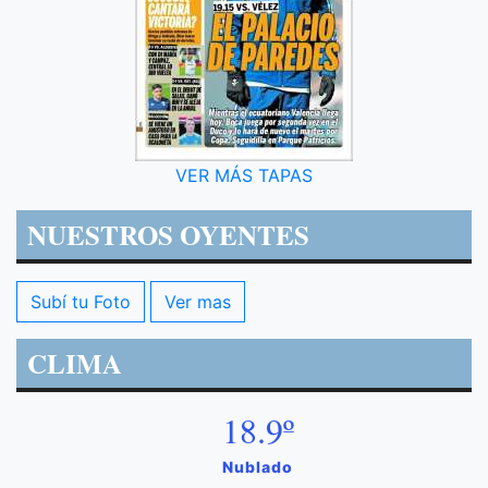
VER MÁS TAPAS
NUESTROS OYENTES
Subí tu Foto
Ver mas
CLIMA
18.9º
Nublado