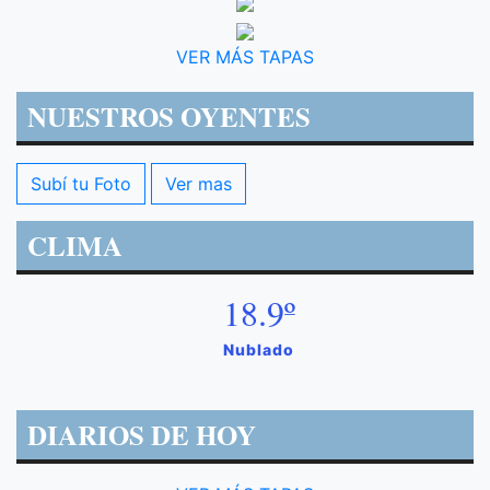
VER MÁS TAPAS
NUESTROS OYENTES
Subí tu Foto
Ver mas
CLIMA
18.9º
Nublado
DIARIOS DE HOY