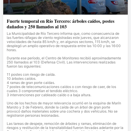
Fuerte temporal en Río Tercero: árboles caídos, postes
dañados y 250 llamados al 103
La Municipalidad de Río Tercero informa que, como consecuencia de
las fuertes ráfagas de viento registradas este jueves, que alcanzaron
velocidades de hasta 85 km/h y, en algunos sectores, 115 km/h, se
desplegó un amplio operativo de respuesta entre las 10:00 y las 16:00
horas.
Durante ese período, el Centro de Monitoreo recibió aproximadamente
250 llamados al 103 (Defensa Civil). Las intervenciones realizadas
fueron las siguientes:
11 postes con riesgo de caída.
10 árboles caídos.
4 ramas de gran porte caídas.
7 postes de telecomunicaciones caídos o con riesgo de caer, de los
cuales 3 comprometían el tendido eléctrico.
3 intervenciones por cableado caído o a baja altura.
Uno de los hechos de mayor relevancia ocurrió en la esquina de Marín
Maroto y 3 de Febrero, donde la caída de un árbol de gran porte
provocó daños materiales sobre una cochera y dos vehículos. No se
registraron personas lesionadas.
Las tareas de despeje, remoción de árboles y ramas, eliminación de
riesgos y restitución de la transitabilidad fueron llevadas adelante por la