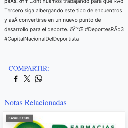
paÃ­s. ðŸ† Continuamos trabajando para que RÃ­o
Tercero siga albergando este tipo de encuentros
y asÃ­ convertirse en un nuevo punto de
desarrollo para el deporte. ðŸ™Œ #DeportesRÃ­o3
#CapitalNacionalDelDeportista
COMPARTIR:
Notas Relacionadas
BASQUETBOL