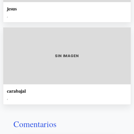
jesus
,
SIN IMAGEN
carabajal
,
Comentarios