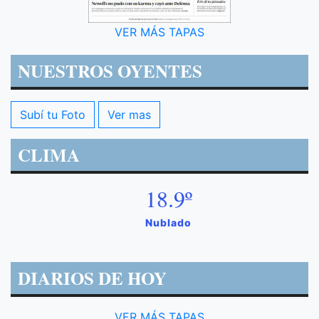
VER MÁS TAPAS
NUESTROS OYENTES
Subí tu Foto
Ver mas
CLIMA
18.9º
Nublado
DIARIOS DE HOY
VER MÁS TAPAS