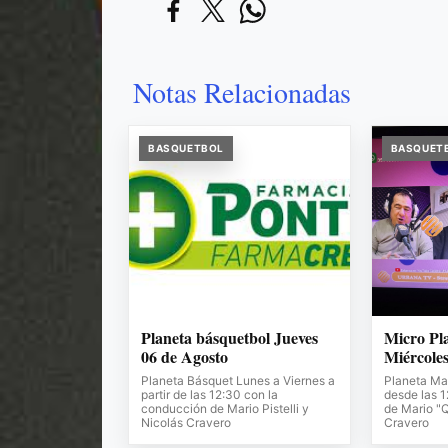
Notas Relacionadas
BASQUETBOL
BASQUET
Planeta básquetbol Jueves
Micro Pl
06 de Agosto
Miércoles
Planeta Básquet Lunes a Viernes a
Planeta Ma
partir de las 12:30 con la
desde las 
conducción de Mario Pistelli y
de Mario "Q
Nicolás Cravero
Cravero