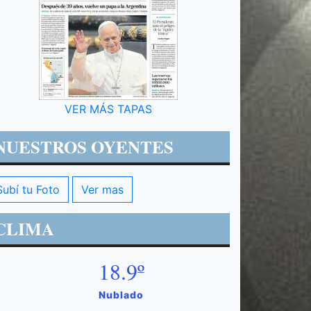
VER MÁS TAPAS
NUESTROS OYENTES
Subí tu Foto
Ver mas
CLIMA
18.9º
Nublado