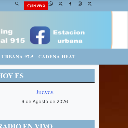
 @fmradiourbana - INSTAGRAM: urbanario3 WHATSAPP: 3571569969
EN VIVO
URBANA 97.5
CADENA HEAT
HOY ES
Jueves
6 de Agosto de 2026
RADIO EN VIVO