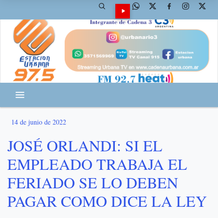
14 de junio de 2022
JOSÉ ORLANDI: SI EL
EMPLEADO TRABAJA EL
FERIADO SE LO DEBEN
PAGAR COMO DICE LA LEY