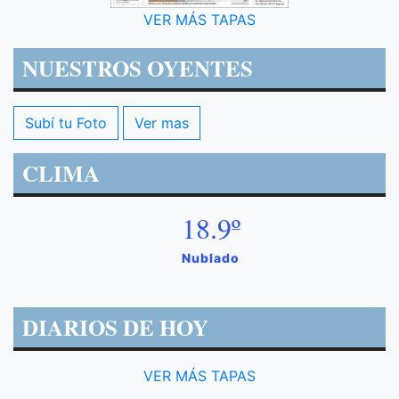
VER MÁS TAPAS
NUESTROS OYENTES
Subí tu Foto
Ver mas
CLIMA
18.9º
Nublado
DIARIOS DE HOY
VER MÁS TAPAS