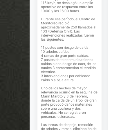
115 km/h, se desplegó un amplio
operativo de respuesta entre las
10:00 y las 16:00 horas.
Durante ese período, el Centro de
Monitoreo recibió
aproximadamente 250 llamados al
103 (Defensa Civil). Las
intervenciones realizadas fueron
las siguientes:
11 postes con riesgo de caída.
10 árboles caídos.
4 ramas de gran porte caídas.
7 postes de telecomunicaciones
caídos o con riesgo de caer, de los
cuales 3 comprometían el tendido
eléctrico.
3 intervenciones por cableado
caído o a baja altura.
Uno de los hechos de mayor
relevancia ocurrió en la esquina de
Marín Maroto y 3 de Febrero,
donde la caída de un árbol de gran
porte provocó daños materiales
sobre una cochera y dos
vehículos. No se registraron
personas lesionadas.
Las tareas de despeje, remoción
de árboles y ramas, eliminación de