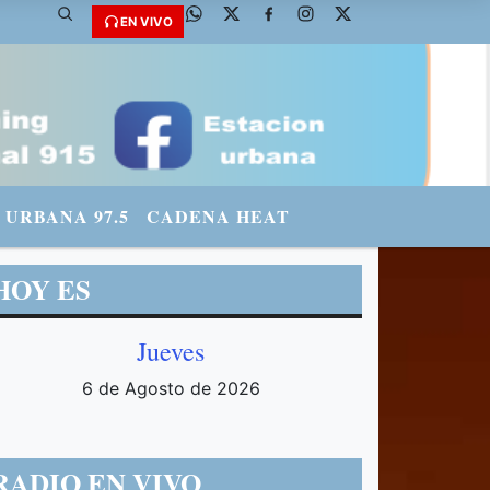
 @fmradiourbana - INSTAGRAM: urbanario3 WHATSAPP: 3571569969
EN VIVO
URBANA 97.5
CADENA HEAT
HOY ES
Jueves
6 de Agosto de 2026
RADIO EN VIVO