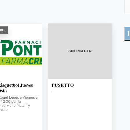
BOL
SIN IMAGEN
ásquetbol Jueves
PUSETTO
osto
-
squet Lunes a Viernes a
s 12:30 con la
de Mario Pistelli y
avero