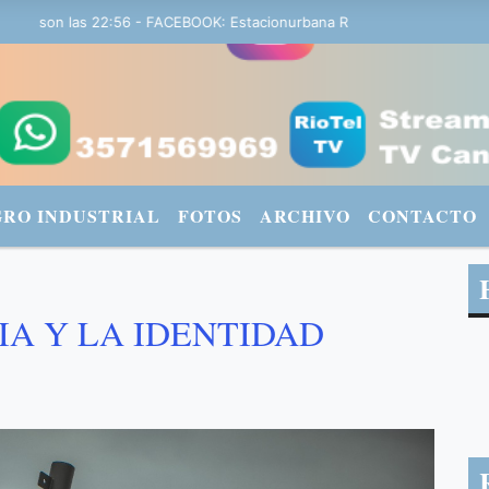
y son las 22:56 - FACEBOOK: Estacionurbana Radiourbana - TWITTER:
GRO INDUSTRIAL
FOTOS
ARCHIVO
CONTACTO
A Y LA IDENTIDAD