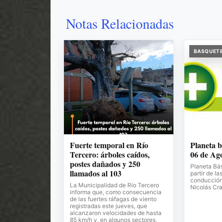
Notas Relacionadas
BASQUET
Fuerte temporal en Río
Planeta b
Tercero: árboles caídos,
06 de Ag
postes dañados y 250
Planeta Bá
llamados al 103
partir de la
conducción 
La Municipalidad de Río Tercero
Nicolás Cr
informa que, como consecuencia
de las fuertes ráfagas de viento
registradas este jueves, que
alcanzaron velocidades de hasta
85 km/h y, en algunos sectores,