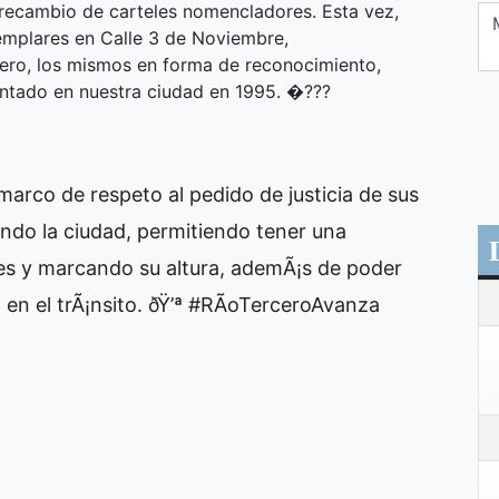
 recambio de carteles nomencladores. Esta vez,
jemplares en Calle 3 de Noviembre,
ro, los mismos en forma de reconocimiento,
entado en nuestra ciudad en 1995. �???
 marco de respeto al pedido de justicia de sus
ando la ciudad, permitiendo tener una
lles y marcando su altura, ademÃ¡s de poder
 en el trÃ¡nsito. ðŸ’ª #RÃ­oTerceroAvanza