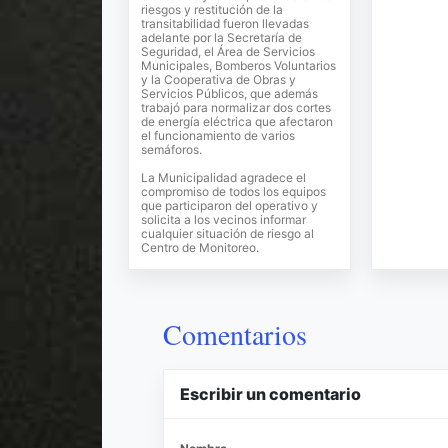
riesgos y restitución de la
transitabilidad fueron llevadas
adelante por la Secretaría de
Seguridad, el Área de Servicios
Municipales, Bomberos Voluntarios
y la Cooperativa de Obras y
Servicios Públicos, que además
trabajó para normalizar dos cortes
de energía eléctrica que afectaron
el funcionamiento de varios
semáforos.
La Municipalidad agradece el
compromiso de todos los equipos
que participaron del operativo y
solicita a los vecinos informar
cualquier situación de riesgo al
Centro de Monitoreo.
Comentarios
Escribir un comentario