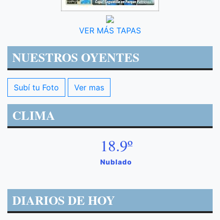
VER MÁS TAPAS
NUESTROS OYENTES
Subí tu Foto
Ver mas
CLIMA
18.9º
Nublado
DIARIOS DE HOY