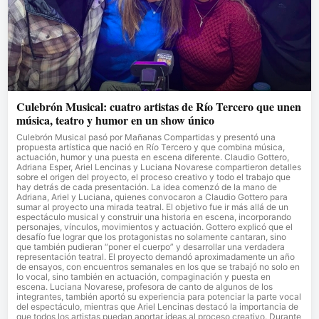
Culebrón Musical: cuatro artistas de Río Tercero que unen
música, teatro y humor en un show único
Culebrón Musical pasó por Mañanas Compartidas y presentó una
propuesta artística que nació en Río Tercero y que combina música,
actuación, humor y una puesta en escena diferente. Claudio Gottero,
Adriana Esper, Ariel Lencinas y Luciana Novarese compartieron detalles
sobre el origen del proyecto, el proceso creativo y todo el trabajo que
hay detrás de cada presentación. La idea comenzó de la mano de
Adriana, Ariel y Luciana, quienes convocaron a Claudio Gottero para
sumar al proyecto una mirada teatral. El objetivo fue ir más allá de un
espectáculo musical y construir una historia en escena, incorporando
personajes, vínculos, movimientos y actuación. Gottero explicó que el
desafío fue lograr que los protagonistas no solamente cantaran, sino
que también pudieran “poner el cuerpo” y desarrollar una verdadera
representación teatral. El proyecto demandó aproximadamente un año
de ensayos, con encuentros semanales en los que se trabajó no solo en
lo vocal, sino también en actuación, compaginación y puesta en
escena. Luciana Novarese, profesora de canto de algunos de los
integrantes, también aportó su experiencia para potenciar la parte vocal
del espectáculo, mientras que Ariel Lencinas destacó la importancia de
que todos los artistas puedan aportar ideas al proceso creativo. Durante