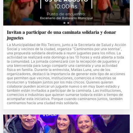
Invitan a participar de una caminata solidaria y donar
juguetes
La Municipalidad de Río Tercero, junto a la Secretaría de Salud y Acción
Social y vecinos de la ciudad, organiza “Caminemos por una sonrisa”,
una propuesta solidaria destinada a reunir juguetes para los niños. La
actividad se realizará este domingo a las 10 horas y está abierta a toda
la comunidad. La jornada comenzará con la recepción de juguetes y
una bienvenida para luego compartir una caminata y una actividad
física en familia. Durante la entrevista, Matías Luna, uno de los
organizadores, destacó la importancia de generar este tipo de acciones
que permiten que vecinos, instituciones, comercios e industrias se
involucren y trabajen juntos por los más chicos. Quienes quieran
colaborar pueden acercar un juguete nuevo o en muy buen estado y
también están invitados a participar de la caminata. Las instituciones,
comercios e industrias que quieran sumarse todavía están a tiempo de
acompañar esta iniciativa. Porque cuando caminamos juntos, también
caminamos hacia una ciudad más solidaria.