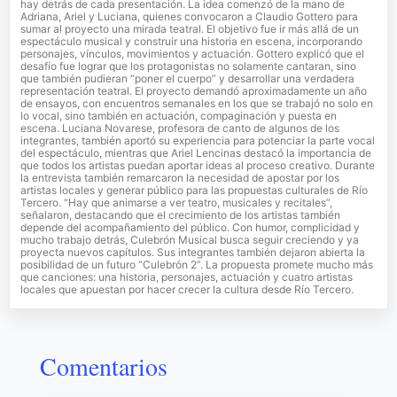
hay detrás de cada presentación. La idea comenzó de la mano de
Adriana, Ariel y Luciana, quienes convocaron a Claudio Gottero para
sumar al proyecto una mirada teatral. El objetivo fue ir más allá de un
espectáculo musical y construir una historia en escena, incorporando
personajes, vínculos, movimientos y actuación. Gottero explicó que el
desafío fue lograr que los protagonistas no solamente cantaran, sino
que también pudieran “poner el cuerpo” y desarrollar una verdadera
representación teatral. El proyecto demandó aproximadamente un año
de ensayos, con encuentros semanales en los que se trabajó no solo en
lo vocal, sino también en actuación, compaginación y puesta en
escena. Luciana Novarese, profesora de canto de algunos de los
integrantes, también aportó su experiencia para potenciar la parte vocal
del espectáculo, mientras que Ariel Lencinas destacó la importancia de
que todos los artistas puedan aportar ideas al proceso creativo. Durante
la entrevista también remarcaron la necesidad de apostar por los
artistas locales y generar público para las propuestas culturales de Río
Tercero. “Hay que animarse a ver teatro, musicales y recitales”,
señalaron, destacando que el crecimiento de los artistas también
depende del acompañamiento del público. Con humor, complicidad y
mucho trabajo detrás, Culebrón Musical busca seguir creciendo y ya
proyecta nuevos capítulos. Sus integrantes también dejaron abierta la
posibilidad de un futuro “Culebrón 2”. La propuesta promete mucho más
que canciones: una historia, personajes, actuación y cuatro artistas
locales que apuestan por hacer crecer la cultura desde Río Tercero.
Comentarios