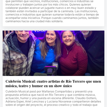
que permiten que vecinos, instituciones, comercios e industrias se
involucren y trabajen juntos por los más chicos. Quienes quieran
colaborar pueden acercar un juguete nuevo o en muy buen estado y
también están invitados a participar de la caminata. Las instituciones,
comercios e industrias que quieran sumarse todavía están a tiempo de
acompañar esta iniciativa. Porque cuando caminamos juntos, también
caminamos hacia una ciudad más solidaria.
Culebrón Musical: cuatro artistas de Río Tercero que unen
música, teatro y humor en un show único
Culebrón Musical pasó por Mañanas Compartidas y presentó una
propuesta artística que nació en Río Tercero y que combina música,
actuación, humor y una puesta en escena diferente. Claudio Gottero,
Adriana Esper, Ariel Lencinas y Luciana Novarese compartieron detalles
sobre el origen del proyecto, el proceso creativo y todo el trabajo que