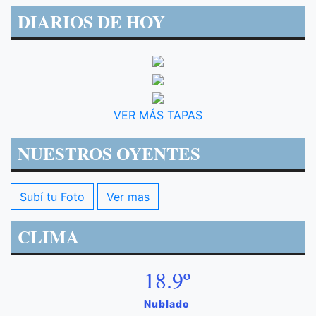
DIARIOS DE HOY
VER MÁS TAPAS
NUESTROS OYENTES
Subí tu Foto
Ver mas
CLIMA
18.9º
Nublado