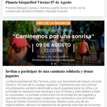
Planeta básquetbol Viernes 07 de Agosto
Planeta Básquet Lunes a Viernes a partir de las 12:30 con la
conducción de Mario Pistelli y Nicolás Cravero
Invitan a participar de una caminata solidaria y donar
juguetes
La Municipalidad de Río Tercero, junto a la Secretaría de Salud y Acción
Social y vecinos de la ciudad, organiza “Caminemos por una sonrisa”,
una propuesta solidaria destinada a reunir juguetes para los niños. La
actividad se realizará este domingo a las 10 horas y está abierta a toda
la comunidad. La jornada comenzará con la recepción de juguetes y
una bienvenida para luego compartir una caminata y una actividad
física en familia. Durante la entrevista, Matías Luna, uno de los
organizadores, destacó la importancia de generar este tipo de acciones