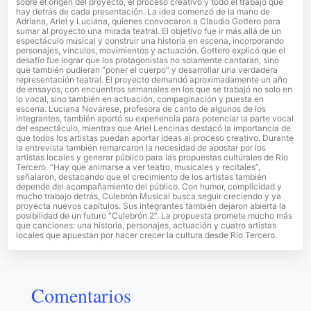
sobre el origen del proyecto, el proceso creativo y todo el trabajo que
hay detrás de cada presentación. La idea comenzó de la mano de
Adriana, Ariel y Luciana, quienes convocaron a Claudio Gottero para
sumar al proyecto una mirada teatral. El objetivo fue ir más allá de un
espectáculo musical y construir una historia en escena, incorporando
personajes, vínculos, movimientos y actuación. Gottero explicó que el
desafío fue lograr que los protagonistas no solamente cantaran, sino
que también pudieran “poner el cuerpo” y desarrollar una verdadera
representación teatral. El proyecto demandó aproximadamente un año
de ensayos, con encuentros semanales en los que se trabajó no solo en
lo vocal, sino también en actuación, compaginación y puesta en
escena. Luciana Novarese, profesora de canto de algunos de los
integrantes, también aportó su experiencia para potenciar la parte vocal
del espectáculo, mientras que Ariel Lencinas destacó la importancia de
que todos los artistas puedan aportar ideas al proceso creativo. Durante
la entrevista también remarcaron la necesidad de apostar por los
artistas locales y generar público para las propuestas culturales de Río
Tercero. “Hay que animarse a ver teatro, musicales y recitales”,
señalaron, destacando que el crecimiento de los artistas también
depende del acompañamiento del público. Con humor, complicidad y
mucho trabajo detrás, Culebrón Musical busca seguir creciendo y ya
proyecta nuevos capítulos. Sus integrantes también dejaron abierta la
posibilidad de un futuro “Culebrón 2”. La propuesta promete mucho más
que canciones: una historia, personajes, actuación y cuatro artistas
locales que apuestan por hacer crecer la cultura desde Río Tercero.
Comentarios