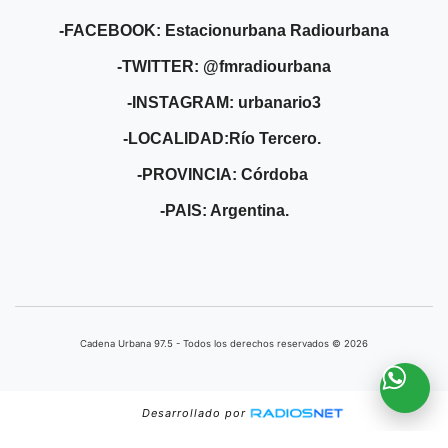
-FACEBOOK: Estacionurbana Radiourbana
-TWITTER: @fmradiourbana
-INSTAGRAM: urbanario3
-LOCALIDAD:Río Tercero.
-PROVINCIA: Córdoba
-PAIS: Argentina.
Cadena Urbana ​97.5 - Todos los derechos reservados © 2026
Desarrollado por
', {'name':'b'}); ga('b.send', 'pageview');