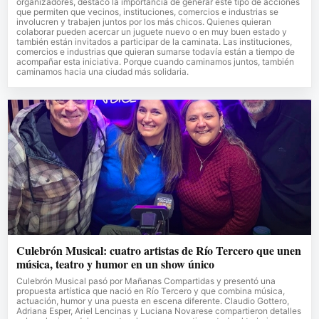
organizadores, destacó la importancia de generar este tipo de acciones
que permiten que vecinos, instituciones, comercios e industrias se
involucren y trabajen juntos por los más chicos. Quienes quieran
colaborar pueden acercar un juguete nuevo o en muy buen estado y
también están invitados a participar de la caminata. Las instituciones,
comercios e industrias que quieran sumarse todavía están a tiempo de
acompañar esta iniciativa. Porque cuando caminamos juntos, también
caminamos hacia una ciudad más solidaria.
Culebrón Musical: cuatro artistas de Río Tercero que unen
música, teatro y humor en un show único
Culebrón Musical pasó por Mañanas Compartidas y presentó una
propuesta artística que nació en Río Tercero y que combina música,
actuación, humor y una puesta en escena diferente. Claudio Gottero,
Adriana Esper, Ariel Lencinas y Luciana Novarese compartieron detalles