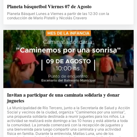
Planeta básquetbol Viernes 07 de Agosto
Planeta Básquet Lunes a Viernes a partir de las 12:30 con la
conducción de Mario Pistelli y Nicolás Cravero
Invitan a participar de una caminata solidaria y donar
juguetes
La Municipalidad de Río Tercero, junto a la Secretaría de Salud y Acción
Social y vecinos de la ciudad, organiza “Caminemos por una sonrisa”,
una propuesta solidaria destinada a reunir juguetes para los niños. La
actividad se realizará este domingo a las 10 horas y está abierta a toda
la comunidad. La jornada comenzará con la recepción de juguetes y
una bienvenida para luego compartir una caminata y una actividad
física en familia. Durante la entrevista, Matías Luna, uno de los