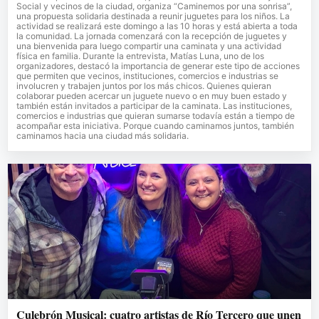
Social y vecinos de la ciudad, organiza “Caminemos por una sonrisa”,
una propuesta solidaria destinada a reunir juguetes para los niños. La
actividad se realizará este domingo a las 10 horas y está abierta a toda
la comunidad. La jornada comenzará con la recepción de juguetes y
una bienvenida para luego compartir una caminata y una actividad
física en familia. Durante la entrevista, Matías Luna, uno de los
organizadores, destacó la importancia de generar este tipo de acciones
que permiten que vecinos, instituciones, comercios e industrias se
involucren y trabajen juntos por los más chicos. Quienes quieran
colaborar pueden acercar un juguete nuevo o en muy buen estado y
también están invitados a participar de la caminata. Las instituciones,
comercios e industrias que quieran sumarse todavía están a tiempo de
acompañar esta iniciativa. Porque cuando caminamos juntos, también
caminamos hacia una ciudad más solidaria.
Culebrón Musical: cuatro artistas de Río Tercero que unen