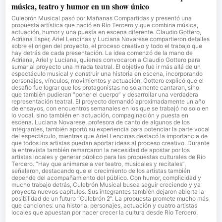
música, teatro y humor en un show único
Culebrón Musical pasó por Mañanas Compartidas y presentó una
propuesta artística que nació en Río Tercero y que combina música,
actuación, humor y una puesta en escena diferente. Claudio Gottero,
Adriana Esper, Ariel Lencinas y Luciana Novarese compartieron detalles
sobre el origen del proyecto, el proceso creativo y todo el trabajo que
hay detrás de cada presentación. La idea comenzó de la mano de
Adriana, Ariel y Luciana, quienes convocaron a Claudio Gottero para
sumar al proyecto una mirada teatral. El objetivo fue ir más allá de un
espectáculo musical y construir una historia en escena, incorporando
personajes, vínculos, movimientos y actuación. Gottero explicó que el
desafío fue lograr que los protagonistas no solamente cantaran, sino
que también pudieran “poner el cuerpo” y desarrollar una verdadera
representación teatral. El proyecto demandó aproximadamente un año
de ensayos, con encuentros semanales en los que se trabajó no solo en
lo vocal, sino también en actuación, compaginación y puesta en
escena. Luciana Novarese, profesora de canto de algunos de los
integrantes, también aportó su experiencia para potenciar la parte vocal
del espectáculo, mientras que Ariel Lencinas destacó la importancia de
que todos los artistas puedan aportar ideas al proceso creativo. Durante
la entrevista también remarcaron la necesidad de apostar por los
artistas locales y generar público para las propuestas culturales de Río
Tercero. “Hay que animarse a ver teatro, musicales y recitales”,
señalaron, destacando que el crecimiento de los artistas también
depende del acompañamiento del público. Con humor, complicidad y
mucho trabajo detrás, Culebrón Musical busca seguir creciendo y ya
proyecta nuevos capítulos. Sus integrantes también dejaron abierta la
posibilidad de un futuro “Culebrón 2”. La propuesta promete mucho más
que canciones: una historia, personajes, actuación y cuatro artistas
locales que apuestan por hacer crecer la cultura desde Río Tercero.