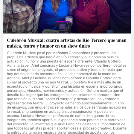
Culebrón Musical: cuatro artistas de Río Tercero que unen
música, teatro y humor en un show único
Culebrón Musical pasó por Mañanas Compartidas y presentó una
propuesta artística que nació en Río Tercero y que combina música,
actuación, humor y una puesta en escena diferente. Claudio Gottero,
Adriana Esper, Ariel Lencinas y Luciana Novarese compartieron detalles
sobre el origen del proyecto, el proceso creativo y todo el trabajo que
hay detrás de cada presentación. La idea comenzó de la mano de
Adriana, Ariel y Luciana, quienes convocaron a Claudio Gottero para
sumar al proyecto una mirada teatral. El objetivo fue ir más allá de un
espectáculo musical y construir una historia en escena, incorporando
personajes, vínculos, movimientos y actuación. Gottero explicó que el
desafío fue lograr que los protagonistas no solamente cantaran, sino
que también pudieran “poner el cuerpo” y desarrollar una verdadera
representación teatral. El proyecto demandó aproximadamente un año
de ensayos, con encuentros semanales en los que se trabajó no solo en
lo vocal, sino también en actuación, compaginación y puesta en
escena. Luciana Novarese, profesora de canto de algunos de los
integrantes, también aportó su experiencia para potenciar la parte vocal
del espectáculo, mientras que Ariel Lencinas destacó la importancia de
que todos los artistas puedan aportar ideas al proceso creativo. Durante
la entrevista también remarcaron la necesidad de apostar por los