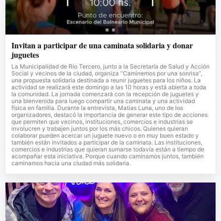
Invitan a participar de una caminata solidaria y donar
juguetes
La Municipalidad de Río Tercero, junto a la Secretaría de Salud y Acción
Social y vecinos de la ciudad, organiza “Caminemos por una sonrisa”,
una propuesta solidaria destinada a reunir juguetes para los niños. La
actividad se realizará este domingo a las 10 horas y está abierta a toda
la comunidad. La jornada comenzará con la recepción de juguetes y
una bienvenida para luego compartir una caminata y una actividad
física en familia. Durante la entrevista, Matías Luna, uno de los
organizadores, destacó la importancia de generar este tipo de acciones
que permiten que vecinos, instituciones, comercios e industrias se
involucren y trabajen juntos por los más chicos. Quienes quieran
colaborar pueden acercar un juguete nuevo o en muy buen estado y
también están invitados a participar de la caminata. Las instituciones,
comercios e industrias que quieran sumarse todavía están a tiempo de
acompañar esta iniciativa. Porque cuando caminamos juntos, también
caminamos hacia una ciudad más solidaria.