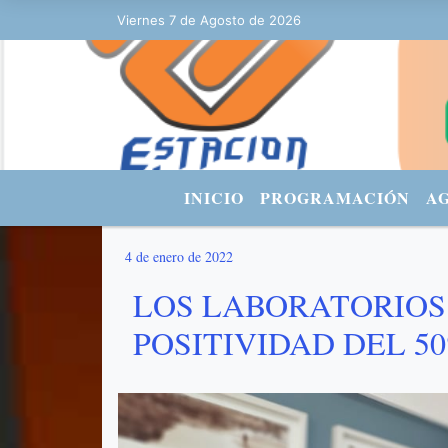
e 2026 y son las 18:14 - FACEBOOK: Estacionurbana Radiourbana - T
Viernes 7 de Agosto de 2026
INICIO
PROGRAMACIÓN
A
4 de enero de 2022
LOS LABORATORIOS
POSITIVIDAD DEL 5