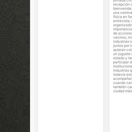
jornada co
recepción 
bienvenida 
una camina
física en fa
entrevista,
organizador
importancia
de accione
vecinos, in
industrias 
juntos por 
quieran co
un juguete
estado y ta
participar 
institucion
industrias 
todavía est
acompañar e
cuando cam
también ca
ciudad más 