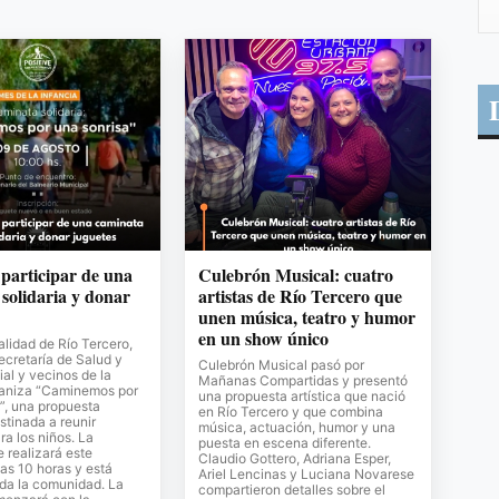
 participar de una
Culebrón Musical: cuatro
solidaria y donar
artistas de Río Tercero que
unen música, teatro y humor
en un show único
lidad de Río Tercero,
Secretaría de Salud y
Culebrón Musical pasó por
al y vecinos de la
Mañanas Compartidas y presentó
ganiza “Caminemos por
una propuesta artística que nació
”, una propuesta
en Río Tercero y que combina
stinada a reunir
música, actuación, humor y una
ra los niños. La
puesta en escena diferente.
e realizará este
Claudio Gottero, Adriana Esper,
as 10 horas y está
Ariel Lencinas y Luciana Novarese
oda la comunidad. La
compartieron detalles sobre el