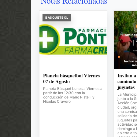
Notas Relacionadas
BASQUETBOL
Planeta básquetbol Viernes
Invitan a
07 de Agosto
caminata 
juguetes
Planeta Básquet Lunes a Viernes a
partir de las 12:30 con la
La Municipa
conducción de Mario Pistelli y
junto a la 
Nicolás Cravero
Acción Soci
ciudad, or
una sonrisa
solidaria de
juguetes pa
actividad s
domingo a l
abierta a t