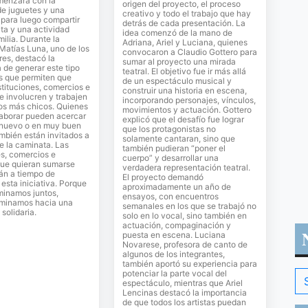
menzará con la
origen del proyecto, el proceso
de juguetes y una
creativo y todo el trabajo que hay
para luego compartir
detrás de cada presentación. La
ta y una actividad
idea comenzó de la mano de
milia. Durante la
Adriana, Ariel y Luciana, quienes
 Matías Luna, uno de los
convocaron a Claudio Gottero para
es, destacó la
sumar al proyecto una mirada
 de generar este tipo
teatral. El objetivo fue ir más allá
s que permiten que
de un espectáculo musical y
stituciones, comercios e
construir una historia en escena,
se involucren y trabajen
incorporando personajes, vínculos,
los más chicos. Quienes
movimientos y actuación. Gottero
laborar pueden acercar
explicó que el desafío fue lograr
 nuevo o en muy buen
que los protagonistas no
mbién están invitados a
solamente cantaran, sino que
de la caminata. Las
también pudieran “poner el
es, comercios e
cuerpo” y desarrollar una
que quieran sumarse
verdadera representación teatral.
án a tiempo de
El proyecto demandó
sta iniciativa. Porque
aproximadamente un año de
inamos juntos,
ensayos, con encuentros
minamos hacia una
semanales en los que se trabajó no
solidaria.
solo en lo vocal, sino también en
actuación, compaginación y
puesta en escena. Luciana
Novarese, profesora de canto de
algunos de los integrantes,
también aportó su experiencia para
potenciar la parte vocal del
espectáculo, mientras que Ariel
Lencinas destacó la importancia
de que todos los artistas puedan