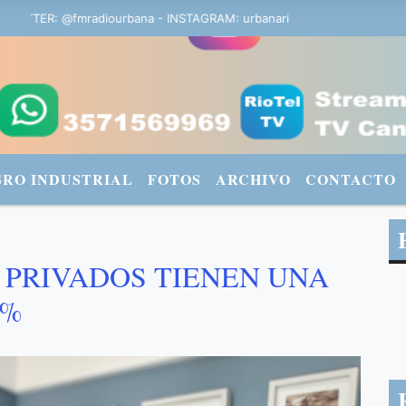
WITTER: @fmradiourbana - INSTAGRAM: urbanario3 WHATSAPP: 35715699
GRO INDUSTRIAL
FOTOS
ARCHIVO
CONTACTO
 PRIVADOS TIENEN UNA
0%