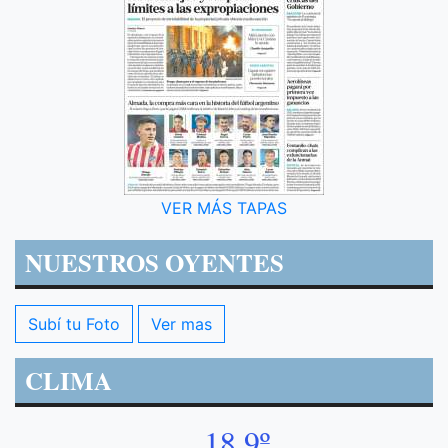
VER MÁS TAPAS
NUESTROS OYENTES
Subí tu Foto
Ver mas
CLIMA
18.9º