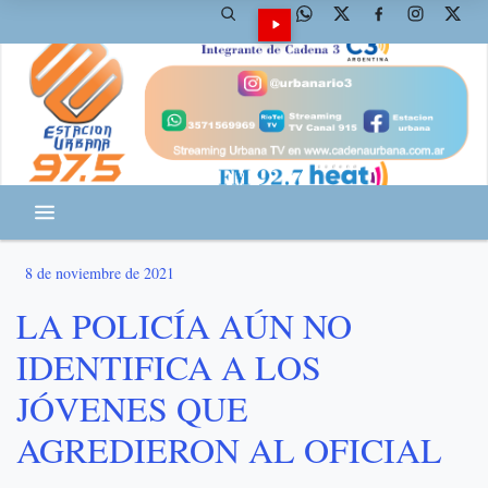
8 de noviembre de 2021
LA POLICÍA AÚN NO
IDENTIFICA A LOS
JÓVENES QUE
AGREDIERON AL OFICIAL