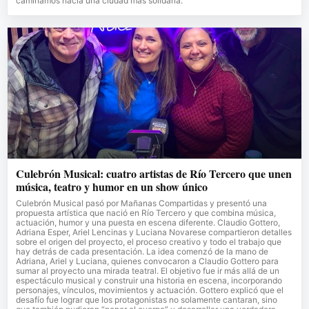
caminamos hacia una ciudad más solidaria.
Culebrón Musical: cuatro artistas de Río Tercero que unen
música, teatro y humor en un show único
Culebrón Musical pasó por Mañanas Compartidas y presentó una
propuesta artística que nació en Río Tercero y que combina música,
actuación, humor y una puesta en escena diferente. Claudio Gottero,
Adriana Esper, Ariel Lencinas y Luciana Novarese compartieron detalles
sobre el origen del proyecto, el proceso creativo y todo el trabajo que
hay detrás de cada presentación. La idea comenzó de la mano de
Adriana, Ariel y Luciana, quienes convocaron a Claudio Gottero para
sumar al proyecto una mirada teatral. El objetivo fue ir más allá de un
espectáculo musical y construir una historia en escena, incorporando
personajes, vínculos, movimientos y actuación. Gottero explicó que el
desafío fue lograr que los protagonistas no solamente cantaran, sino