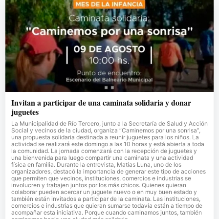
Invitan a participar de una caminata solidaria y donar
juguetes
La Municipalidad de Río Tercero, junto a la Secretaría de Salud y Acción
Social y vecinos de la ciudad, organiza “Caminemos por una sonrisa”,
una propuesta solidaria destinada a reunir juguetes para los niños. La
actividad se realizará este domingo a las 10 horas y está abierta a toda
la comunidad. La jornada comenzará con la recepción de juguetes y
una bienvenida para luego compartir una caminata y una actividad
física en familia. Durante la entrevista, Matías Luna, uno de los
organizadores, destacó la importancia de generar este tipo de acciones
que permiten que vecinos, instituciones, comercios e industrias se
involucren y trabajen juntos por los más chicos. Quienes quieran
colaborar pueden acercar un juguete nuevo o en muy buen estado y
también están invitados a participar de la caminata. Las instituciones,
comercios e industrias que quieran sumarse todavía están a tiempo de
acompañar esta iniciativa. Porque cuando caminamos juntos, también