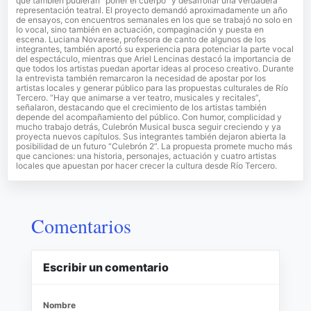
que también pudieran “poner el cuerpo” y desarrollar una verdadera
representación teatral. El proyecto demandó aproximadamente un año
de ensayos, con encuentros semanales en los que se trabajó no solo en
lo vocal, sino también en actuación, compaginación y puesta en
escena. Luciana Novarese, profesora de canto de algunos de los
integrantes, también aportó su experiencia para potenciar la parte vocal
del espectáculo, mientras que Ariel Lencinas destacó la importancia de
que todos los artistas puedan aportar ideas al proceso creativo. Durante
la entrevista también remarcaron la necesidad de apostar por los
artistas locales y generar público para las propuestas culturales de Río
Tercero. “Hay que animarse a ver teatro, musicales y recitales”,
señalaron, destacando que el crecimiento de los artistas también
depende del acompañamiento del público. Con humor, complicidad y
mucho trabajo detrás, Culebrón Musical busca seguir creciendo y ya
proyecta nuevos capítulos. Sus integrantes también dejaron abierta la
posibilidad de un futuro “Culebrón 2”. La propuesta promete mucho más
que canciones: una historia, personajes, actuación y cuatro artistas
locales que apuestan por hacer crecer la cultura desde Río Tercero.
Comentarios
Escribir un comentario
Nombre