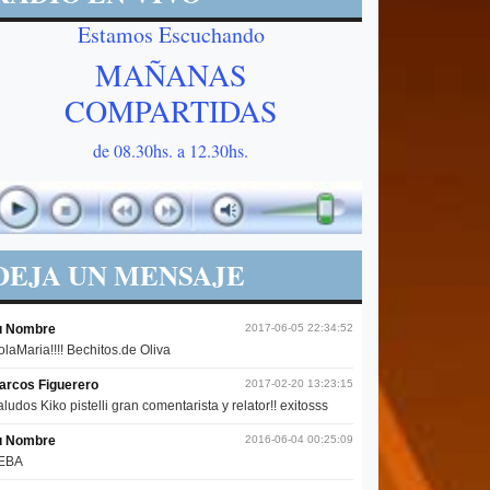
Estamos Escuchando
MAÑANAS
COMPARTIDAS
de 08.30hs. a 12.30hs.
DEJA UN MENSAJE