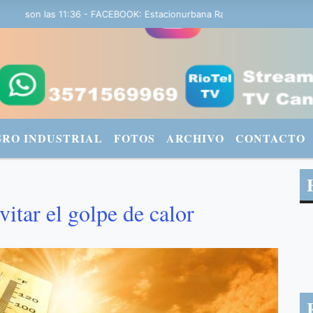
 son las 11:36 - FACEBOOK: Estacionurbana Radiourbana - TWITTER: 
GRO INDUSTRIAL
FOTOS
ARCHIVO
CONTACTO
itar el golpe de calor