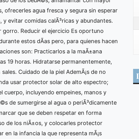
 caso de los bebÃ©s, amamantar con mayor
, ofrecerles agua fresca y segura sin esperar
s, y evitar comidas calÃ³ricas y abundantes.
r gorro. Reducir el ejercicio Es oportuno
 durante estos dÃ­as pero, para quienes hacen
aciones son: Practicarlos a la maÃ±ana
las 19 horas. Hidratarse permanentemente,
 sales. Cuidado de la piel AdemÃ¡s de no
da usar protector solar de alto espectro;
 el cuerpo, incluyendo empeines, manos y
puÃ©s de sumergirse al agua o periÃ³dicamente
emarcar que se deben respetar en forma
so de los niÃ±os, y colocarles protector
ar en la infancia la que representa mÃ¡s