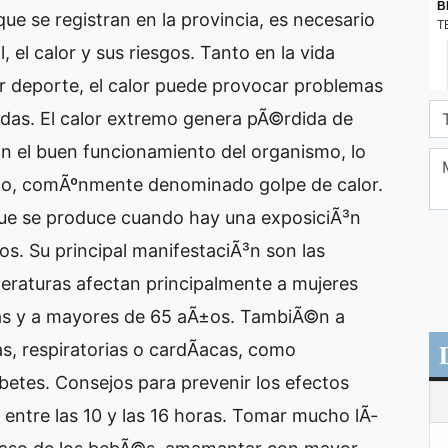
que se registran en la provincia, es necesario
 el calor y sus riesgos. Tanto en la vida
 deporte, el calor puede provocar problemas
idas. El calor extremo genera pÃ©rdida de
an el buen funcionamiento del organismo, lo
co, comÃºnmente denominado golpe de calor.
 que se produce cuando hay una exposiciÃ³n
cos. Su principal manifestaciÃ³n son las
peraturas afectan principalmente a mujeres
as y a mayores de 65 aÃ±os. TambiÃ©n a
, respiratorias o cardÃ­acas, como
abetes. Consejos para prevenir los efectos
 entre las 10 y las 16 horas. Tomar mucho lÃ­