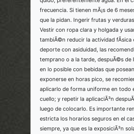
quido, preferentemente agua. En el
frecuencia. Si tienen mÃ¡s de 6 meses
que la pidan. Ingerir frutas y verdura
Vestir con ropa clara y holgada y usa
tambiÃ©n reducir la actividad fÃ­sica
deporte con asiduidad, las recomend
temprano o a la tarde, despuÃ©s de 
en lo posible con bebidas que posean
exponerse en horas pico, se recomien
aplicarlo de forma uniforme en todo
cuello; y repetir la aplicaciÃ³n des
luego de colocarlo. Es importante r
estricta los horarios seguros en el ca
siempre, ya que es la exposiciÃ³n sol