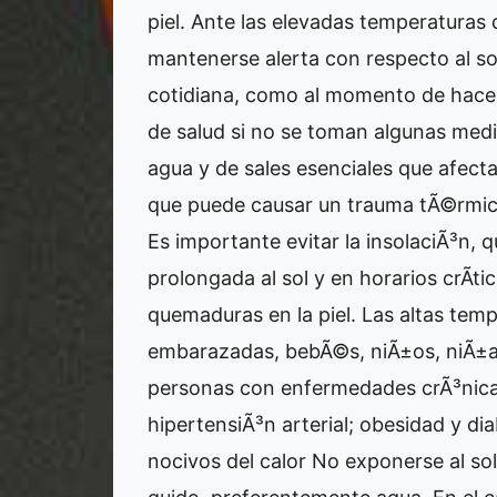
piel. Ante las elevadas temperaturas 
mantenerse alerta con respecto al sol,
cotidiana, como al momento de hacer
de salud si no se toman algunas med
agua y de sales esenciales que afect
que puede causar un trauma tÃ©rmi
Es importante evitar la insolaciÃ³n,
prolongada al sol y en horarios crÃ­ti
quemaduras en la piel. Las altas tem
embarazadas, bebÃ©s, niÃ±os, niÃ±
personas con enfermedades crÃ³nicas
hipertensiÃ³n arterial; obesidad y di
nocivos del calor No exponerse al sol