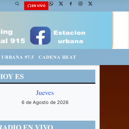
@fmradiourbana - INSTAGRAM: urbanario3 WHATSAPP: 3571569969
EN VIVO
URBANA 97.5
CADENA HEAT
HOY ES
Jueves
6 de Agosto de 2026
RADIO EN VIVO