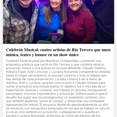
Culebrón Musical: cuatro artistas de Río Tercero que unen
música, teatro y humor en un show único
Culebrón Musical pasó por Mañanas Compartidas y presentó una
propuesta artística que nació en Río Tercero y que combina música,
actuación, humor y una puesta en escena diferente. Claudio Gottero,
Adriana Esper, Ariel Lencinas y Luciana Novarese compartieron detalles
sobre el origen del proyecto, el proceso creativo y todo el trabajo que
hay detrás de cada presentación. La idea comenzó de la mano de
Adriana, Ariel y Luciana, quienes convocaron a Claudio Gottero para
sumar al proyecto una mirada teatral. El objetivo fue ir más allá de un
espectáculo musical y construir una historia en escena, incorporando
personajes, vínculos, movimientos y actuación. Gottero explicó que el
desafío fue lograr que los protagonistas no solamente cantaran, sino
que también pudieran “poner el cuerpo” y desarrollar una verdadera
representación teatral. El proyecto demandó aproximadamente un año
de ensayos, con encuentros semanales en los que se trabajó no solo en
lo vocal, sino también en actuación, compaginación y puesta en
escena. Luciana Novarese, profesora de canto de algunos de los