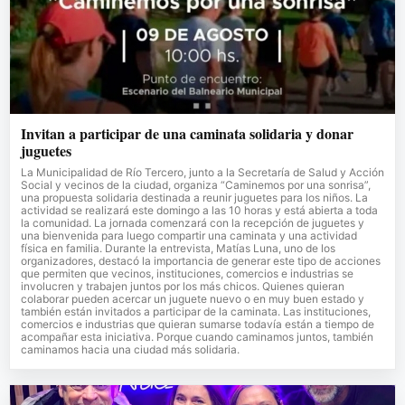
Invitan a participar de una caminata solidaria y donar
juguetes
La Municipalidad de Río Tercero, junto a la Secretaría de Salud y Acción
Social y vecinos de la ciudad, organiza “Caminemos por una sonrisa”,
una propuesta solidaria destinada a reunir juguetes para los niños. La
actividad se realizará este domingo a las 10 horas y está abierta a toda
la comunidad. La jornada comenzará con la recepción de juguetes y
una bienvenida para luego compartir una caminata y una actividad
física en familia. Durante la entrevista, Matías Luna, uno de los
organizadores, destacó la importancia de generar este tipo de acciones
que permiten que vecinos, instituciones, comercios e industrias se
involucren y trabajen juntos por los más chicos. Quienes quieran
colaborar pueden acercar un juguete nuevo o en muy buen estado y
también están invitados a participar de la caminata. Las instituciones,
comercios e industrias que quieran sumarse todavía están a tiempo de
acompañar esta iniciativa. Porque cuando caminamos juntos, también
caminamos hacia una ciudad más solidaria.