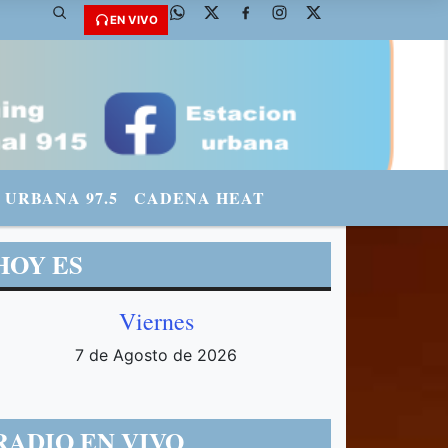
: @fmradiourbana - INSTAGRAM: urbanario3 WHATSAPP: 3571569969
EN VIVO
URBANA 97.5
CADENA HEAT
HOY ES
Viernes
7 de Agosto de 2026
RADIO EN VIVO