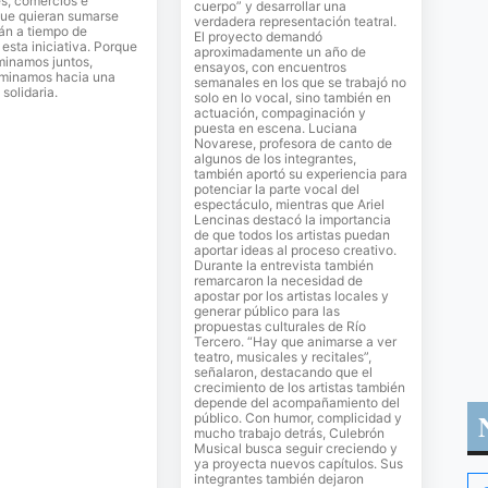
es, comercios e
cuerpo” y desarrollar una
que quieran sumarse
verdadera representación teatral.
án a tiempo de
El proyecto demandó
sta iniciativa. Porque
aproximadamente un año de
inamos juntos,
ensayos, con encuentros
minamos hacia una
semanales en los que se trabajó no
solidaria.
solo en lo vocal, sino también en
actuación, compaginación y
puesta en escena. Luciana
Novarese, profesora de canto de
algunos de los integrantes,
también aportó su experiencia para
potenciar la parte vocal del
espectáculo, mientras que Ariel
Lencinas destacó la importancia
de que todos los artistas puedan
aportar ideas al proceso creativo.
Durante la entrevista también
remarcaron la necesidad de
apostar por los artistas locales y
generar público para las
propuestas culturales de Río
Tercero. “Hay que animarse a ver
teatro, musicales y recitales”,
señalaron, destacando que el
crecimiento de los artistas también
depende del acompañamiento del
público. Con humor, complicidad y
mucho trabajo detrás, Culebrón
Musical busca seguir creciendo y
ya proyecta nuevos capítulos. Sus
integrantes también dejaron