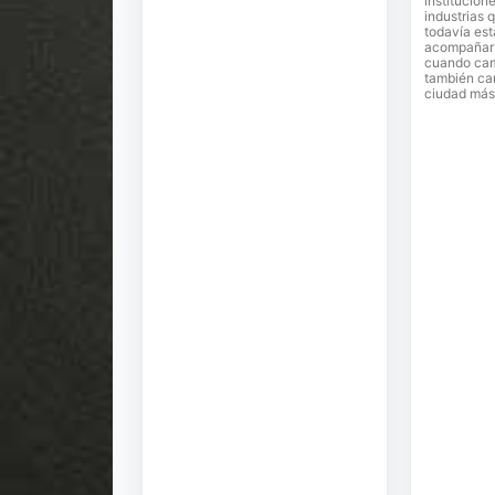
institucion
industrias 
todavía est
acompañar e
cuando cam
también ca
ciudad más 