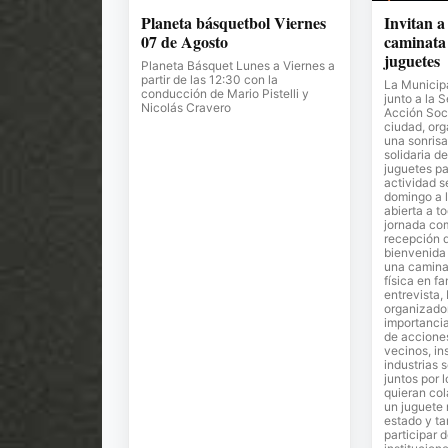
Planeta básquetbol Viernes
Invitan a
07 de Agosto
caminata 
juguetes
Planeta Básquet Lunes a Viernes a
partir de las 12:30 con la
La Municipa
conducción de Mario Pistelli y
junto a la 
Nicolás Cravero
Acción Soci
ciudad, or
una sonrisa
solidaria de
juguetes pa
actividad s
domingo a l
abierta a t
jornada co
recepción 
bienvenida 
una camina
física en fa
entrevista,
organizador
importancia
de accione
vecinos, in
industrias 
juntos por 
quieran co
un juguete
estado y ta
participar 