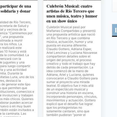
 participar de una
Culebrón Musical: cuatro
solidaria y donar
artistas de Río Tercero que
unen música, teatro y humor
en un show único
lidad de Río Tercero,
Secretaría de Salud y
Culebrón Musical pasó por
al y vecinos de la
Mañanas Compartidas y presentó
ganiza “Caminemos por
una propuesta artística que nació
”, una propuesta
en Río Tercero y que combina
stinada a reunir
música, actuación, humor y una
ra los niños. La
puesta en escena diferente.
e realizará este
Claudio Gottero, Adriana Esper,
as 10 horas y está
Ariel Lencinas y Luciana Novarese
oda la comunidad. La
compartieron detalles sobre el
menzará con la
origen del proyecto, el proceso
de juguetes y una
creativo y todo el trabajo que hay
para luego compartir
detrás de cada presentación. La
ta y una actividad
idea comenzó de la mano de
milia. Durante la
Adriana, Ariel y Luciana, quienes
 Matías Luna, uno de los
convocaron a Claudio Gottero para
es, destacó la
sumar al proyecto una mirada
 de generar este tipo
teatral. El objetivo fue ir más allá
s que permiten que
de un espectáculo musical y
stituciones, comercios e
construir una historia en escena,
se involucren y trabajen
incorporando personajes, vínculos,
los más chicos. Quienes
movimientos y actuación. Gottero
laborar pueden acercar
explicó que el desafío fue lograr
 nuevo o en muy buen
que los protagonistas no
mbién están invitados a
solamente cantaran, sino que
de la caminata. Las
también pudieran “poner el