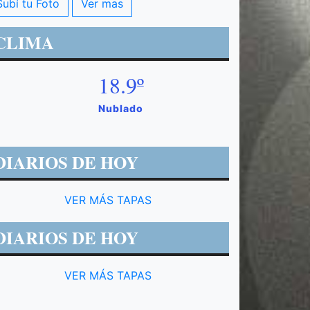
Subí tu Foto
Ver mas
CLIMA
18.9º
Nublado
DIARIOS DE HOY
VER MÁS TAPAS
DIARIOS DE HOY
VER MÁS TAPAS