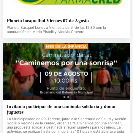
Planeta básquetbol Viernes 07 de Agosto
Planeta Básquet Lunes a Viernes a partir de las 12:30 con la
conducción de Mario Pistelli y Nicolás Cravero
Invitan a participar de una caminata solidaria y donar
juguetes
La Municipalidad de Río Tercero, junto a la Secretaría de Salud y Acción
Social y vecinos de la ciudad, organiza “Caminemos por una sonrisa”,
una propuesta solidaria destinada a reunir juguetes para los niños. La
actividad se realizará este domingo a las 10 horas y está abierta a toda