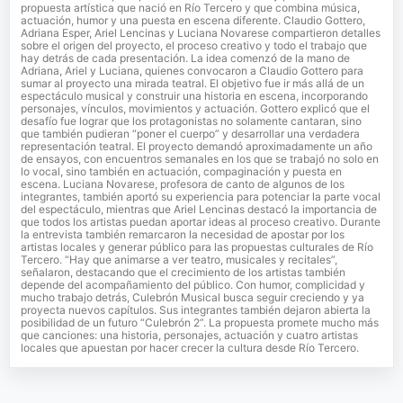
propuesta artística que nació en Río Tercero y que combina música,
actuación, humor y una puesta en escena diferente. Claudio Gottero,
Adriana Esper, Ariel Lencinas y Luciana Novarese compartieron detalles
sobre el origen del proyecto, el proceso creativo y todo el trabajo que
hay detrás de cada presentación. La idea comenzó de la mano de
Adriana, Ariel y Luciana, quienes convocaron a Claudio Gottero para
sumar al proyecto una mirada teatral. El objetivo fue ir más allá de un
espectáculo musical y construir una historia en escena, incorporando
personajes, vínculos, movimientos y actuación. Gottero explicó que el
desafío fue lograr que los protagonistas no solamente cantaran, sino
que también pudieran “poner el cuerpo” y desarrollar una verdadera
representación teatral. El proyecto demandó aproximadamente un año
de ensayos, con encuentros semanales en los que se trabajó no solo en
lo vocal, sino también en actuación, compaginación y puesta en
escena. Luciana Novarese, profesora de canto de algunos de los
integrantes, también aportó su experiencia para potenciar la parte vocal
del espectáculo, mientras que Ariel Lencinas destacó la importancia de
que todos los artistas puedan aportar ideas al proceso creativo. Durante
la entrevista también remarcaron la necesidad de apostar por los
artistas locales y generar público para las propuestas culturales de Río
Tercero. “Hay que animarse a ver teatro, musicales y recitales”,
señalaron, destacando que el crecimiento de los artistas también
depende del acompañamiento del público. Con humor, complicidad y
mucho trabajo detrás, Culebrón Musical busca seguir creciendo y ya
proyecta nuevos capítulos. Sus integrantes también dejaron abierta la
posibilidad de un futuro “Culebrón 2”. La propuesta promete mucho más
que canciones: una historia, personajes, actuación y cuatro artistas
locales que apuestan por hacer crecer la cultura desde Río Tercero.