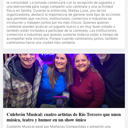
la comunidad. La jornada comenzará con la recepción de juguetes y
una bienvenida para luego compartir una caminata y una actividad
física en familia. Durante la entrevista, Matías Luna, uno de los
organizadores, destacó la importancia de generar este tipo de acciones
que permiten que vecinos, instituciones, comercios e industrias se
involucren y trabajen juntos por los más chicos. Quienes quieran
colaborar pueden acercar un juguete nuevo o en muy buen estado y
también están invitados a participar de la caminata. Las instituciones,
comercios e industrias que quieran sumarse todavía están a tiempo de
acompañar esta iniciativa. Porque cuando caminamos juntos, también
caminamos hacia una ciudad más solidaria.
Culebrón Musical: cuatro artistas de Río Tercero que unen
música, teatro y humor en un show único
Culebrón Musical pasó por Mañanas Compartidas y presentó una