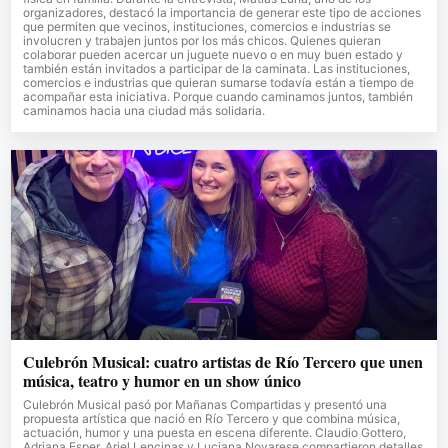
organizadores, destacó la importancia de generar este tipo de acciones
que permiten que vecinos, instituciones, comercios e industrias se
involucren y trabajen juntos por los más chicos. Quienes quieran
colaborar pueden acercar un juguete nuevo o en muy buen estado y
también están invitados a participar de la caminata. Las instituciones,
comercios e industrias que quieran sumarse todavía están a tiempo de
acompañar esta iniciativa. Porque cuando caminamos juntos, también
caminamos hacia una ciudad más solidaria.
Culebrón Musical: cuatro artistas de Río Tercero que unen
música, teatro y humor en un show único
Culebrón Musical pasó por Mañanas Compartidas y presentó una
propuesta artística que nació en Río Tercero y que combina música,
actuación, humor y una puesta en escena diferente. Claudio Gottero,
Adriana Esper, Ariel Lencinas y Luciana Novarese compartieron detalles