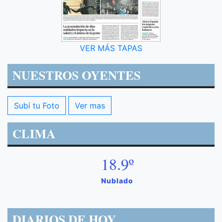
VER MÁS TAPAS
NUESTROS OYENTES
Subí tu Foto
Ver mas
CLIMA
18.9º
Nublado
DIARIOS DE HOY