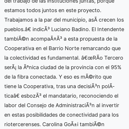
del trabajo de las instituciones juntas, porque
estamos todos juntos en este proyecto.
Trabajamos a la par del municipio, asÃ­ crecen los
pueblos.â€ indicÃ³ Luciano Badino. El Intendente
tambiÃ©n acompaÃ±Ã³ a esta propuesta de la
Cooperativa en el Barrio Norte remarcando que
la colectividad es fundamental. â€œRÃ­o Tercero
serÃ¡ la Ãºnica ciudad de la provincia con el 95%
de la fibra conectada. Y eso es mÃ©rito que
tiene la Cooperativa, tras una decisiÃ³n polÃ­
ticaâ€ esbozÃ³ el mandatario, reconociendo el
labor del Consejo de AdministraciÃ³n al invertir
en estas posibilidades de conectividad para los
riotercerenses. Carolina GoÃ±i tambiÃ©n