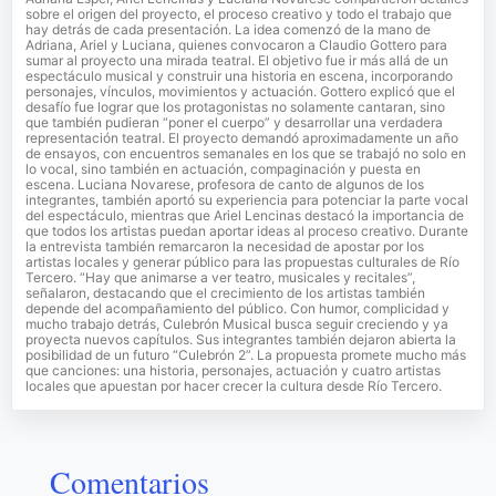
sobre el origen del proyecto, el proceso creativo y todo el trabajo que
hay detrás de cada presentación. La idea comenzó de la mano de
Adriana, Ariel y Luciana, quienes convocaron a Claudio Gottero para
sumar al proyecto una mirada teatral. El objetivo fue ir más allá de un
espectáculo musical y construir una historia en escena, incorporando
personajes, vínculos, movimientos y actuación. Gottero explicó que el
desafío fue lograr que los protagonistas no solamente cantaran, sino
que también pudieran “poner el cuerpo” y desarrollar una verdadera
representación teatral. El proyecto demandó aproximadamente un año
de ensayos, con encuentros semanales en los que se trabajó no solo en
lo vocal, sino también en actuación, compaginación y puesta en
escena. Luciana Novarese, profesora de canto de algunos de los
integrantes, también aportó su experiencia para potenciar la parte vocal
del espectáculo, mientras que Ariel Lencinas destacó la importancia de
que todos los artistas puedan aportar ideas al proceso creativo. Durante
la entrevista también remarcaron la necesidad de apostar por los
artistas locales y generar público para las propuestas culturales de Río
Tercero. “Hay que animarse a ver teatro, musicales y recitales”,
señalaron, destacando que el crecimiento de los artistas también
depende del acompañamiento del público. Con humor, complicidad y
mucho trabajo detrás, Culebrón Musical busca seguir creciendo y ya
proyecta nuevos capítulos. Sus integrantes también dejaron abierta la
posibilidad de un futuro “Culebrón 2”. La propuesta promete mucho más
que canciones: una historia, personajes, actuación y cuatro artistas
locales que apuestan por hacer crecer la cultura desde Río Tercero.
Comentarios