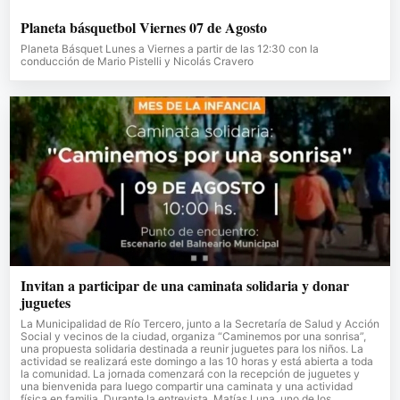
Planeta básquetbol Viernes 07 de Agosto
Planeta Básquet Lunes a Viernes a partir de las 12:30 con la
conducción de Mario Pistelli y Nicolás Cravero
Invitan a participar de una caminata solidaria y donar
juguetes
La Municipalidad de Río Tercero, junto a la Secretaría de Salud y Acción
Social y vecinos de la ciudad, organiza “Caminemos por una sonrisa”,
una propuesta solidaria destinada a reunir juguetes para los niños. La
actividad se realizará este domingo a las 10 horas y está abierta a toda
la comunidad. La jornada comenzará con la recepción de juguetes y
una bienvenida para luego compartir una caminata y una actividad
física en familia. Durante la entrevista, Matías Luna, uno de los