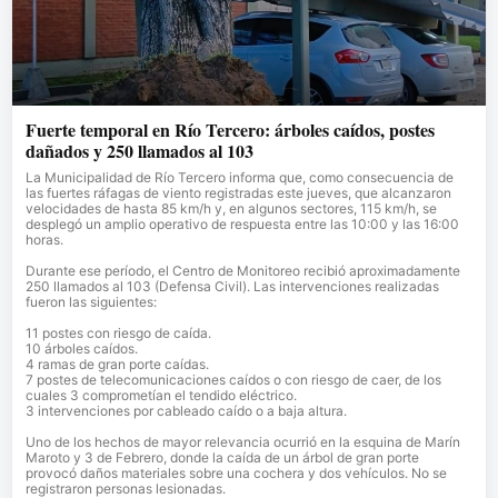
Fuerte temporal en Río Tercero: árboles caídos, postes
dañados y 250 llamados al 103
La Municipalidad de Río Tercero informa que, como consecuencia de
las fuertes ráfagas de viento registradas este jueves, que alcanzaron
velocidades de hasta 85 km/h y, en algunos sectores, 115 km/h, se
desplegó un amplio operativo de respuesta entre las 10:00 y las 16:00
horas.
Durante ese período, el Centro de Monitoreo recibió aproximadamente
250 llamados al 103 (Defensa Civil). Las intervenciones realizadas
fueron las siguientes:
11 postes con riesgo de caída.
10 árboles caídos.
4 ramas de gran porte caídas.
7 postes de telecomunicaciones caídos o con riesgo de caer, de los
cuales 3 comprometían el tendido eléctrico.
3 intervenciones por cableado caído o a baja altura.
Uno de los hechos de mayor relevancia ocurrió en la esquina de Marín
Maroto y 3 de Febrero, donde la caída de un árbol de gran porte
provocó daños materiales sobre una cochera y dos vehículos. No se
registraron personas lesionadas.