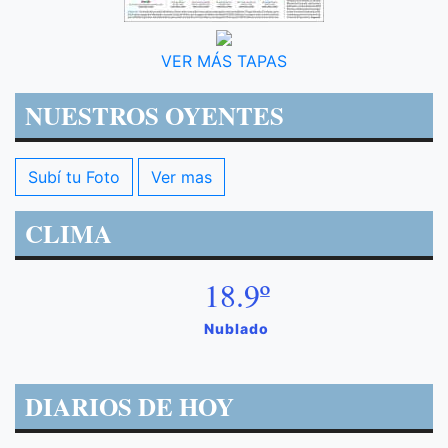
VER MÁS TAPAS
NUESTROS OYENTES
Subí tu Foto
Ver mas
CLIMA
18.9º
Nublado
DIARIOS DE HOY