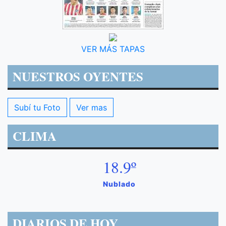
VER MÁS TAPAS
NUESTROS OYENTES
Subí tu Foto
Ver mas
CLIMA
18.9º
Nublado
DIARIOS DE HOY