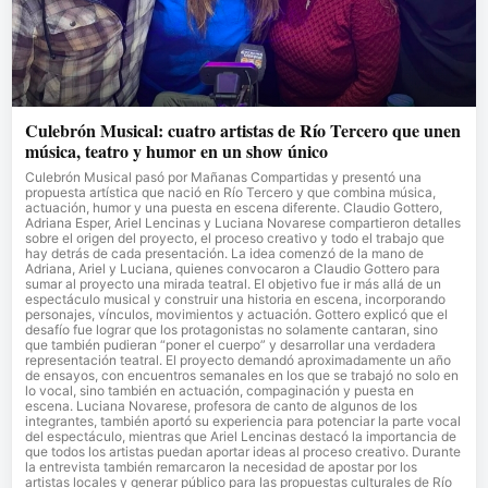
Culebrón Musical: cuatro artistas de Río Tercero que unen
música, teatro y humor en un show único
Culebrón Musical pasó por Mañanas Compartidas y presentó una
propuesta artística que nació en Río Tercero y que combina música,
actuación, humor y una puesta en escena diferente. Claudio Gottero,
Adriana Esper, Ariel Lencinas y Luciana Novarese compartieron detalles
sobre el origen del proyecto, el proceso creativo y todo el trabajo que
hay detrás de cada presentación. La idea comenzó de la mano de
Adriana, Ariel y Luciana, quienes convocaron a Claudio Gottero para
sumar al proyecto una mirada teatral. El objetivo fue ir más allá de un
espectáculo musical y construir una historia en escena, incorporando
personajes, vínculos, movimientos y actuación. Gottero explicó que el
desafío fue lograr que los protagonistas no solamente cantaran, sino
que también pudieran “poner el cuerpo” y desarrollar una verdadera
representación teatral. El proyecto demandó aproximadamente un año
de ensayos, con encuentros semanales en los que se trabajó no solo en
lo vocal, sino también en actuación, compaginación y puesta en
escena. Luciana Novarese, profesora de canto de algunos de los
integrantes, también aportó su experiencia para potenciar la parte vocal
del espectáculo, mientras que Ariel Lencinas destacó la importancia de
que todos los artistas puedan aportar ideas al proceso creativo. Durante
la entrevista también remarcaron la necesidad de apostar por los
artistas locales y generar público para las propuestas culturales de Río