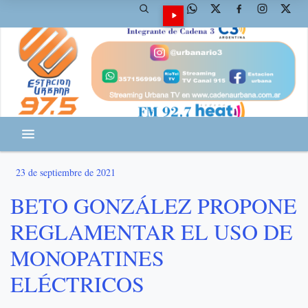
23 de septiembre de 2021
BETO GONZÁLEZ PROPONE
REGLAMENTAR EL USO DE
MONOPATINES
ELÉCTRICOS