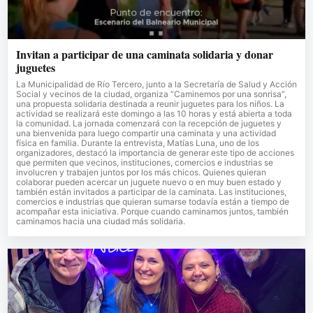
Invitan a participar de una caminata solidaria y donar
juguetes
La Municipalidad de Río Tercero, junto a la Secretaría de Salud y Acción
Social y vecinos de la ciudad, organiza “Caminemos por una sonrisa”,
una propuesta solidaria destinada a reunir juguetes para los niños. La
actividad se realizará este domingo a las 10 horas y está abierta a toda
la comunidad. La jornada comenzará con la recepción de juguetes y
una bienvenida para luego compartir una caminata y una actividad
física en familia. Durante la entrevista, Matías Luna, uno de los
organizadores, destacó la importancia de generar este tipo de acciones
que permiten que vecinos, instituciones, comercios e industrias se
involucren y trabajen juntos por los más chicos. Quienes quieran
colaborar pueden acercar un juguete nuevo o en muy buen estado y
también están invitados a participar de la caminata. Las instituciones,
comercios e industrias que quieran sumarse todavía están a tiempo de
acompañar esta iniciativa. Porque cuando caminamos juntos, también
caminamos hacia una ciudad más solidaria.