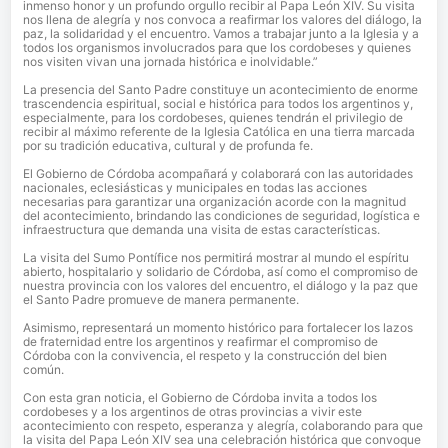
inmenso honor y un profundo orgullo recibir al Papa León XIV. Su visita
nos llena de alegría y nos convoca a reafirmar los valores del diálogo, la
paz, la solidaridad y el encuentro. Vamos a trabajar junto a la Iglesia y a
todos los organismos involucrados para que los cordobeses y quienes
nos visiten vivan una jornada histórica e inolvidable.”
La presencia del Santo Padre constituye un acontecimiento de enorme
trascendencia espiritual, social e histórica para todos los argentinos y,
especialmente, para los cordobeses, quienes tendrán el privilegio de
recibir al máximo referente de la Iglesia Católica en una tierra marcada
por su tradición educativa, cultural y de profunda fe.
El Gobierno de Córdoba acompañará y colaborará con las autoridades
nacionales, eclesiásticas y municipales en todas las acciones
necesarias para garantizar una organización acorde con la magnitud
del acontecimiento, brindando las condiciones de seguridad, logística e
infraestructura que demanda una visita de estas características.
La visita del Sumo Pontífice nos permitirá mostrar al mundo el espíritu
abierto, hospitalario y solidario de Córdoba, así como el compromiso de
nuestra provincia con los valores del encuentro, el diálogo y la paz que
el Santo Padre promueve de manera permanente.
Asimismo, representará un momento histórico para fortalecer los lazos
de fraternidad entre los argentinos y reafirmar el compromiso de
Córdoba con la convivencia, el respeto y la construcción del bien
común.
Con esta gran noticia, el Gobierno de Córdoba invita a todos los
cordobeses y a los argentinos de otras provincias a vivir este
acontecimiento con respeto, esperanza y alegría, colaborando para que
la visita del Papa León XIV sea una celebración histórica que convoque