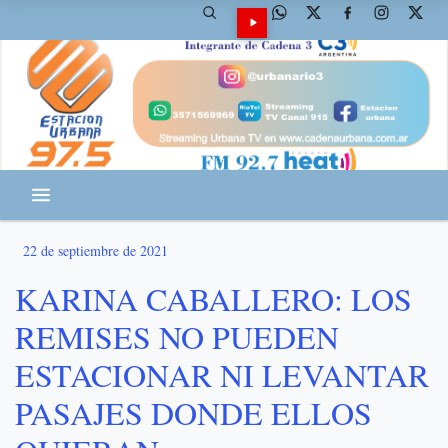
22 de septiembre de 2021
KARINA CABALLERO: LOS
REMISES NO PUEDEN
ESTACIONAR NI LEVANTAR
PASAJES DONDE ELLOS