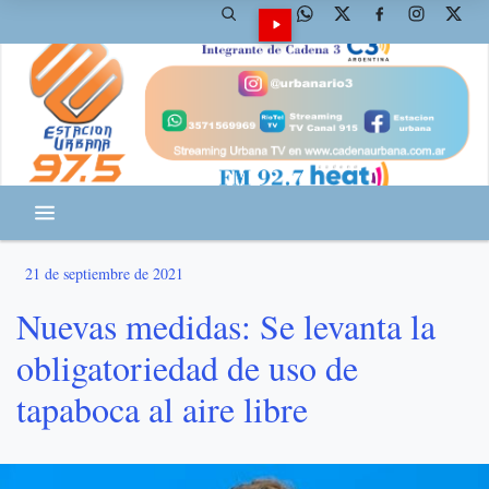
21 de septiembre de 2021
Nuevas medidas: Se levanta la
obligatoriedad de uso de
tapaboca al aire libre