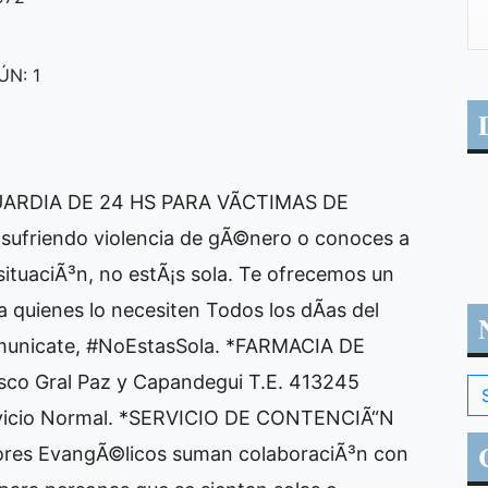
N: 1
ARDIA DE 24 HS PARA VÃCTIMAS DE
ufriendo violencia de gÃ©nero o conoces a
ituaciÃ³n, no estÃ¡s sola. Te ofrecemos un
 quienes lo necesiten Todos los dÃ­as del
municate, #NoEstasSola. *FARMACIA DE
o Gral Paz y Capandegui T.E. 413245
icio Normal. *SERVICIO DE CONTENCIÃ“N
ores EvangÃ©licos suman colaboraciÃ³n con