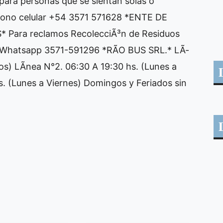
 para personas que se sientan solas o
©fono celular +54 3571 571628 *ENTE DE
Para reclamos RecolecciÃ³n de Residuos
s Whatsapp 3571-591296 *RÃO BUS SRL.* LÃ­
os) LÃ­nea N°2. 06:30 A 19:30 hs. (Lunes a
s. (Lunes a Viernes) Domingos y Feriados sin