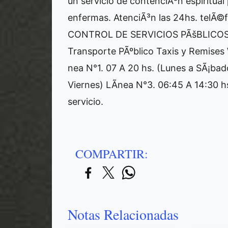
un servicio de contenciÃ³n espiritual
enfermas. AtenciÃ³n las 24hs. telÃ
CONTROL DE SERVICIOS PÃšBLICOS* 
Transporte PÃºblico Taxis y Remise
nea N°1. 07 A 20 hs. (Lunes a SÃ¡bad
Viernes) LÃ­nea N°3. 06:45 A 14:30 h
servicio.
COMPARTIR:
Notas Relacionadas