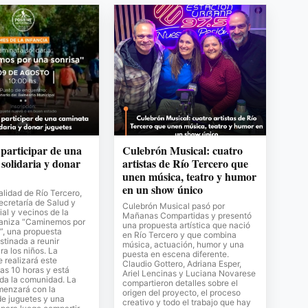
 participar de una
Culebrón Musical: cuatro
solidaria y donar
artistas de Río Tercero que
unen música, teatro y humor
en un show único
lidad de Río Tercero,
Secretaría de Salud y
Culebrón Musical pasó por
al y vecinos de la
Mañanas Compartidas y presentó
ganiza “Caminemos por
una propuesta artística que nació
”, una propuesta
en Río Tercero y que combina
stinada a reunir
música, actuación, humor y una
ra los niños. La
puesta en escena diferente.
e realizará este
Claudio Gottero, Adriana Esper,
as 10 horas y está
Ariel Lencinas y Luciana Novarese
oda la comunidad. La
compartieron detalles sobre el
menzará con la
origen del proyecto, el proceso
de juguetes y una
creativo y todo el trabajo que hay