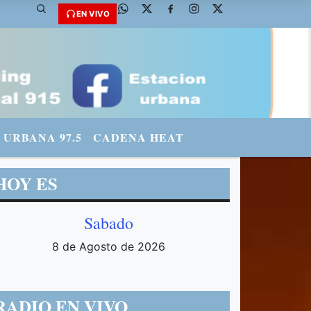
@fmradiourbana - INSTAGRAM: urbanario3 WHATSAPP: 3571569969
EN VIVO
URBANA 97.5
CADENA HEAT
HOY ES
Sabado
8 de Agosto de 2026
RADIO EN VIVO