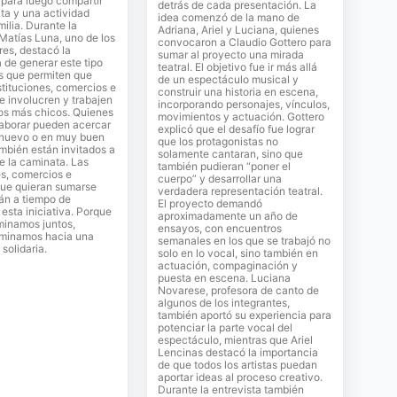
para luego compartir
detrás de cada presentación. La
ta y una actividad
idea comenzó de la mano de
milia. Durante la
Adriana, Ariel y Luciana, quienes
 Matías Luna, uno de los
convocaron a Claudio Gottero para
es, destacó la
sumar al proyecto una mirada
 de generar este tipo
teatral. El objetivo fue ir más allá
s que permiten que
de un espectáculo musical y
stituciones, comercios e
construir una historia en escena,
se involucren y trabajen
incorporando personajes, vínculos,
los más chicos. Quienes
movimientos y actuación. Gottero
laborar pueden acercar
explicó que el desafío fue lograr
 nuevo o en muy buen
que los protagonistas no
mbién están invitados a
solamente cantaran, sino que
de la caminata. Las
también pudieran “poner el
es, comercios e
cuerpo” y desarrollar una
que quieran sumarse
verdadera representación teatral.
án a tiempo de
El proyecto demandó
sta iniciativa. Porque
aproximadamente un año de
inamos juntos,
ensayos, con encuentros
minamos hacia una
semanales en los que se trabajó no
solidaria.
solo en lo vocal, sino también en
actuación, compaginación y
puesta en escena. Luciana
Novarese, profesora de canto de
algunos de los integrantes,
también aportó su experiencia para
potenciar la parte vocal del
espectáculo, mientras que Ariel
Lencinas destacó la importancia
de que todos los artistas puedan
aportar ideas al proceso creativo.
Durante la entrevista también