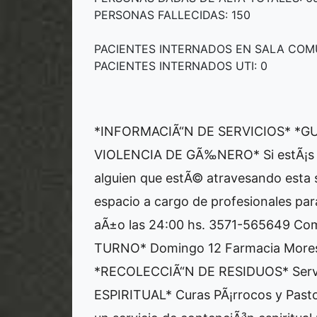
PERSONAS FALLECIDAS: 150
PACIENTES INTERNADOS EN SALA COMÚ
PACIENTES INTERNADOS UTI: 0
*INFORMACIÃ“N DE SERVICIOS* *GU
VIOLENCIA DE GÃ‰NERO* Si estÃ¡s s
alguien que estÃ© atravesando esta s
espacio a cargo de profesionales para
aÃ±o las 24:00 hs. 3571-565649 Co
TURNO* Domingo 12 Farmacia Moresc
*RECOLECCIÃ“N DE RESIDUOS* Serv
ESPIRITUAL* Curas PÃ¡rrocos y Past