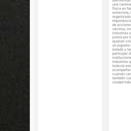
bienvenida 
una camina
física en fa
entrevista,
organizador
importancia
de accione
vecinos, in
industrias 
juntos por 
quieran co
un juguete
estado y ta
participar 
institucion
industrias 
todavía est
acompañar e
cuando cam
también ca
ciudad más 