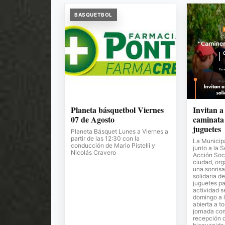
BASQUETBOL
Planeta básquetbol Viernes
Invitan a
07 de Agosto
caminata 
juguetes
Planeta Básquet Lunes a Viernes a
partir de las 12:30 con la
La Municipa
conducción de Mario Pistelli y
junto a la 
Nicolás Cravero
Acción Soci
ciudad, or
una sonrisa
solidaria de
juguetes pa
actividad s
domingo a l
abierta a t
jornada co
recepción 