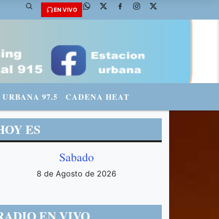
STAGRAM: urbanario3 WHATSAPP: 3571569969
EN VIVO
URBANA 97.5
CADENA HEAT
HOY ES
Sabado
8 de Agosto de 2026
RADIO EN VIVO