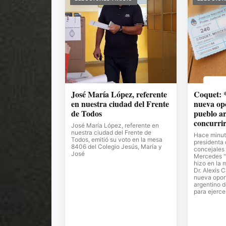
José María López, referente
Coquet: 
en nuestra ciudad del Frente
nueva op
de Todos
pueblo ar
concurrir
José María López, referente en
nuestra ciudad del Frente de
Hace minuto
Todos, emitió su voto en la mesa
presidenta 
8406 del Colegio Jesús, María y
concejales 
José
Mercedes "
hizo en la 
Dr. Alexis 
nueva opor
argentino d
para ejerce