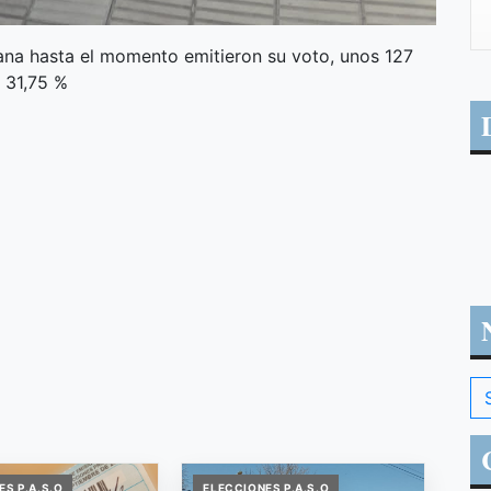
na hasta el momento emitieron su voto, unos 127
 31,75 %
ES P.A.S.O
ELECCIONES P.A.S.O