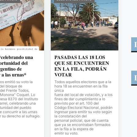
*celebrando una
PASADAS LAS 18 LOS
ortunidad del
QUE SE ENCUENTREN
gentino de
EN LA FILA, PODRÁN
 a las urnas*
VOTAR
s emitió su voto la
Todos aquellos electores que a la
del bloque de
hora 18 se encuentren en la fila
del Frente Todos,
única
Monona" Coquet. Lo
fuera del local de votación, y a los
mesa 8370 del Instituto
fines de dar cumplimiento a lo
Carrel, celebrando una
previsto por el art. 100 del
tunidad del pueblo
Código Electoral Nacional, podrán
e concurrir a las urnas
ingresar para emitir su voto según
r su derecho al sufragio.
la constatación del
personal policial, que dé cuenta
que ya se encontraban formados
en la fila a la espera de
emitir su voto.