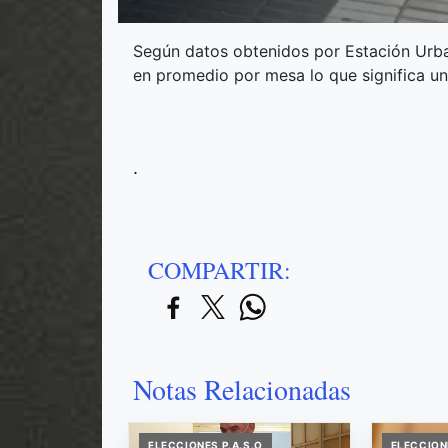
Según datos obtenidos por Estación Urba
en promedio por mesa lo que significa un
.
COMPARTIR:
Notas Relacionadas
ELECCIONES P.A.S.O
ELECCION