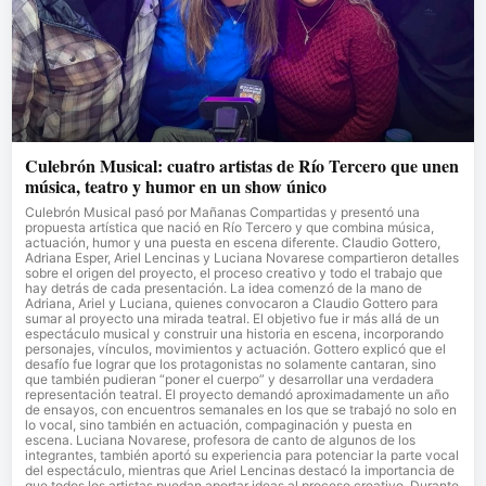
Culebrón Musical: cuatro artistas de Río Tercero que unen
música, teatro y humor en un show único
Culebrón Musical pasó por Mañanas Compartidas y presentó una
propuesta artística que nació en Río Tercero y que combina música,
actuación, humor y una puesta en escena diferente. Claudio Gottero,
Adriana Esper, Ariel Lencinas y Luciana Novarese compartieron detalles
sobre el origen del proyecto, el proceso creativo y todo el trabajo que
hay detrás de cada presentación. La idea comenzó de la mano de
Adriana, Ariel y Luciana, quienes convocaron a Claudio Gottero para
sumar al proyecto una mirada teatral. El objetivo fue ir más allá de un
espectáculo musical y construir una historia en escena, incorporando
personajes, vínculos, movimientos y actuación. Gottero explicó que el
desafío fue lograr que los protagonistas no solamente cantaran, sino
que también pudieran “poner el cuerpo” y desarrollar una verdadera
representación teatral. El proyecto demandó aproximadamente un año
de ensayos, con encuentros semanales en los que se trabajó no solo en
lo vocal, sino también en actuación, compaginación y puesta en
escena. Luciana Novarese, profesora de canto de algunos de los
integrantes, también aportó su experiencia para potenciar la parte vocal
del espectáculo, mientras que Ariel Lencinas destacó la importancia de
que todos los artistas puedan aportar ideas al proceso creativo. Durante