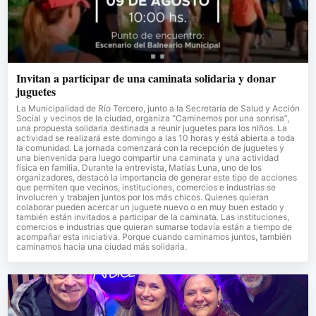
Invitan a participar de una caminata solidaria y donar
juguetes
La Municipalidad de Río Tercero, junto a la Secretaría de Salud y Acción
Social y vecinos de la ciudad, organiza “Caminemos por una sonrisa”,
una propuesta solidaria destinada a reunir juguetes para los niños. La
actividad se realizará este domingo a las 10 horas y está abierta a toda
la comunidad. La jornada comenzará con la recepción de juguetes y
una bienvenida para luego compartir una caminata y una actividad
física en familia. Durante la entrevista, Matías Luna, uno de los
organizadores, destacó la importancia de generar este tipo de acciones
que permiten que vecinos, instituciones, comercios e industrias se
involucren y trabajen juntos por los más chicos. Quienes quieran
colaborar pueden acercar un juguete nuevo o en muy buen estado y
también están invitados a participar de la caminata. Las instituciones,
comercios e industrias que quieran sumarse todavía están a tiempo de
acompañar esta iniciativa. Porque cuando caminamos juntos, también
caminamos hacia una ciudad más solidaria.