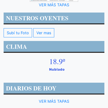
VER MÁS TAPAS
NUESTROS OYENTES
Subí tu Foto
Ver mas
CLIMA
18.9º
Nublado
DIARIOS DE HOY
VER MÁS TAPAS