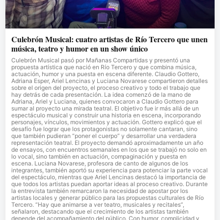
Culebrón Musical: cuatro artistas de Río Tercero que unen
música, teatro y humor en un show único
Culebrón Musical pasó por Mañanas Compartidas y presentó una
propuesta artística que nació en Río Tercero y que combina música,
actuación, humor y una puesta en escena diferente. Claudio Gottero,
Adriana Esper, Ariel Lencinas y Luciana Novarese compartieron detalles
sobre el origen del proyecto, el proceso creativo y todo el trabajo que
hay detrás de cada presentación. La idea comenzó de la mano de
Adriana, Ariel y Luciana, quienes convocaron a Claudio Gottero para
sumar al proyecto una mirada teatral. El objetivo fue ir más allá de un
espectáculo musical y construir una historia en escena, incorporando
personajes, vínculos, movimientos y actuación. Gottero explicó que el
desafío fue lograr que los protagonistas no solamente cantaran, sino
que también pudieran “poner el cuerpo” y desarrollar una verdadera
representación teatral. El proyecto demandó aproximadamente un año
de ensayos, con encuentros semanales en los que se trabajó no solo en
lo vocal, sino también en actuación, compaginación y puesta en
escena. Luciana Novarese, profesora de canto de algunos de los
integrantes, también aportó su experiencia para potenciar la parte vocal
del espectáculo, mientras que Ariel Lencinas destacó la importancia de
que todos los artistas puedan aportar ideas al proceso creativo. Durante
la entrevista también remarcaron la necesidad de apostar por los
artistas locales y generar público para las propuestas culturales de Río
Tercero. “Hay que animarse a ver teatro, musicales y recitales”,
señalaron, destacando que el crecimiento de los artistas también
depende del acompañamiento del público. Con humor, complicidad y