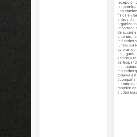
recepción 
bienvenida 
una camina
física en fa
entrevista,
organizador
importancia
de accione
vecinos, in
industrias 
juntos por 
quieran co
un juguete
estado y ta
participar 
institucion
industrias 
todavía est
acompañar e
cuando cam
también ca
ciudad más 