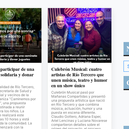
 participar de una
Culebrón Musical: cuatro
solidaria y donar
artistas de Río Tercero que
unen música, teatro y humor
en un show único
lidad de Río Tercero,
Secretaría de Salud y
Culebrón Musical pasó por
al y vecinos de la
Mañanas Compartidas y presentó
ganiza “Caminemos por
una propuesta artística que nació
”, una propuesta
en Río Tercero y que combina
stinada a reunir
música, actuación, humor y una
ra los niños. La
puesta en escena diferente.
e realizará este
Claudio Gottero, Adriana Esper,
as 10 horas y está
Ariel Lencinas y Luciana Novarese
oda la comunidad. La
compartieron detalles sobre el
menzará con la
origen del proyecto, el proceso