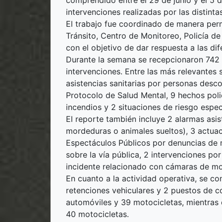
comprendido entre el 29 de junio y el 5 de
intervenciones realizadas por las distinta
El trabajo fue coordinado de manera perm
Tránsito, Centro de Monitoreo, Policía 
con el objetivo de dar respuesta a las dif
Durante la semana se recepcionaron 742 
intervenciones. Entre las más relevantes 
asistencias sanitarias por personas desc
Protocolo de Salud Mental, 9 hechos polic
incendios y 2 situaciones de riesgo espec
El reporte también incluye 2 alarmas asis
mordeduras o animales sueltos), 3 actua
Espectáculos Públicos por denuncias de m
sobre la vía pública, 2 intervenciones po
incidente relacionado con cámaras de mo
En cuanto a la actividad operativa, se co
retenciones vehiculares y 2 puestos de c
automóviles y 39 motocicletas, mientras 
40 motocicletas.