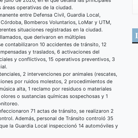
 julio de 2026, en el que detalla las principales
s áreas operativas de la ciudad.
anente entre Defensa Civil, Guardia Local,
de Córdoba, Bomberos Voluntarios, LoMar y UTM,
erentes situaciones registradas en la ciudad.
llamados, que derivaron en múltiples
se contabilizaron 10 accidentes de tránsito, 12
ompensadas y traslados, 6 activaciones del
iales y conflictivos, 15 operativos preventivos, 3
ial.
tenciales, 2 intervenciones por animales (rescates,
ciones por ruidos molestos, 2 procedimientos de
úsica alta, 1 reclamo por residuos o materiales
r olores o sustancias químicas sospechosas y 1
nitoreo.
nfeccionaron 71 actas de tránsito, se realizaron 2
ontrol. Además, personal de Tránsito controló 35
que la Guardia Local inspeccionó 14 automóviles y