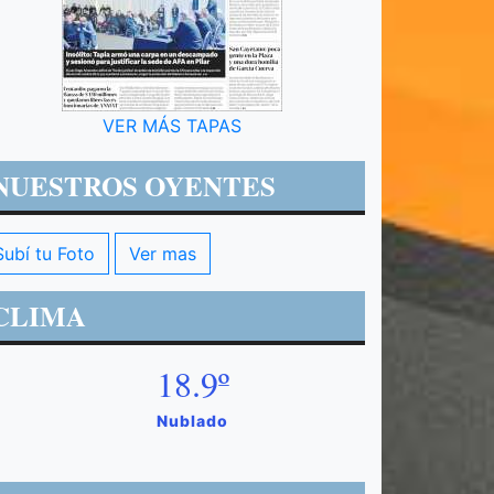
VER MÁS TAPAS
NUESTROS OYENTES
Subí tu Foto
Ver mas
CLIMA
18.9º
Nublado