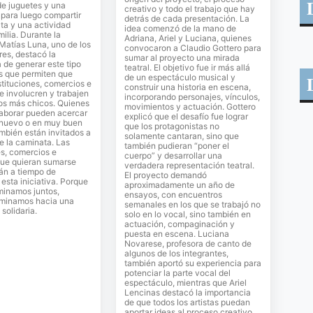
de juguetes y una
creativo y todo el trabajo que hay
para luego compartir
detrás de cada presentación. La
ta y una actividad
idea comenzó de la mano de
milia. Durante la
Adriana, Ariel y Luciana, quienes
 Matías Luna, uno de los
convocaron a Claudio Gottero para
es, destacó la
sumar al proyecto una mirada
 de generar este tipo
teatral. El objetivo fue ir más allá
s que permiten que
de un espectáculo musical y
stituciones, comercios e
construir una historia en escena,
se involucren y trabajen
incorporando personajes, vínculos,
los más chicos. Quienes
movimientos y actuación. Gottero
laborar pueden acercar
explicó que el desafío fue lograr
 nuevo o en muy buen
que los protagonistas no
mbién están invitados a
solamente cantaran, sino que
de la caminata. Las
también pudieran “poner el
es, comercios e
cuerpo” y desarrollar una
que quieran sumarse
verdadera representación teatral.
án a tiempo de
El proyecto demandó
sta iniciativa. Porque
aproximadamente un año de
inamos juntos,
ensayos, con encuentros
minamos hacia una
semanales en los que se trabajó no
solidaria.
solo en lo vocal, sino también en
actuación, compaginación y
puesta en escena. Luciana
Novarese, profesora de canto de
algunos de los integrantes,
también aportó su experiencia para
potenciar la parte vocal del
espectáculo, mientras que Ariel
Lencinas destacó la importancia
de que todos los artistas puedan
aportar ideas al proceso creativo.