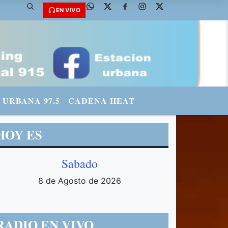
radiourbana - INSTAGRAM: urbanario3 WHATSAPP: 3571569969
EN VIVO
URBANA 97.5
CADENA HEAT
HOY ES
Sabado
8 de Agosto de 2026
RADIO EN VIVO