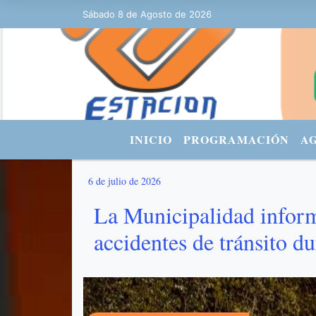
Sábado 8 de Agosto de 2026
Hoy es Sábado 8 de Agosto de 2026 y so
INICIO
PROGRAMACIÓN
A
6 de julio de 2026
La Municipalidad infor
accidentes de tránsito d