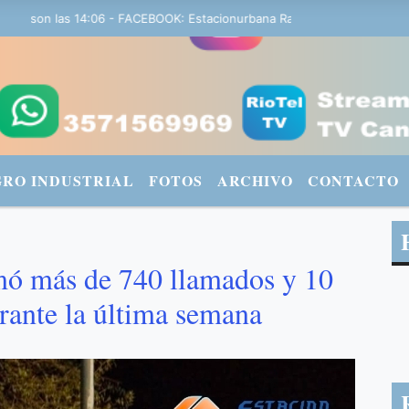
n las 14:06 - FACEBOOK: Estacionurbana Radiourbana - TWITTER: @fm
GRO INDUSTRIAL
FOTOS
ARCHIVO
CONTACTO
mó más de 740 llamados y 10
urante la última semana