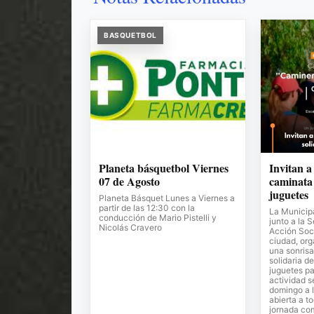
BASQUETBOL
Planeta básquetbol Viernes
Invitan a
07 de Agosto
caminata 
juguetes
Planeta Básquet Lunes a Viernes a
partir de las 12:30 con la
La Municipa
conducción de Mario Pistelli y
junto a la 
Nicolás Cravero
Acción Soci
ciudad, or
una sonrisa
solidaria de
juguetes pa
actividad s
domingo a l
abierta a t
jornada co