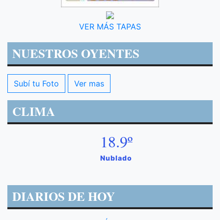
VER MÁS TAPAS
NUESTROS OYENTES
Subí tu Foto
Ver mas
CLIMA
18.9º
Nublado
DIARIOS DE HOY