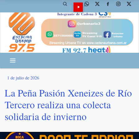
1 de julio de 2026
La Peña Pasión Xeneizes de Río
Tercero realiza una colecta
solidaria de invierno