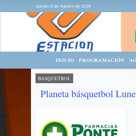
3:18 - FACEBOOK: Estacionurbana Radiourbana - TWITTER: @fmradiou
Jueves 6 de Agosto de 2026
INICIO
PROGRAMACIÓN
A
BASQUETBOL
Planeta básquetbol Lune