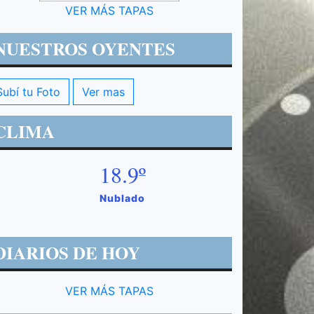
VER MÁS TAPAS
NUESTROS OYENTES
Subí tu Foto
Ver mas
CLIMA
18.9º
Nublado
DIARIOS DE HOY
VER MÁS TAPAS