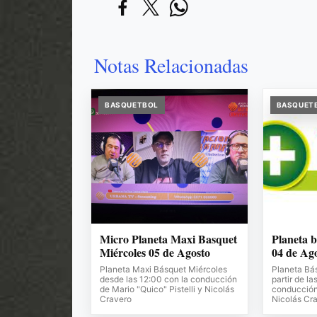
Notas Relacionadas
BASQUETBOL
BASQUET
Micro Planeta Maxi Basquet
Planeta 
Miércoles 05 de Agosto
04 de Ag
Planeta Maxi Básquet Miércoles
Planeta Bá
desde las 12:00 con la conducción
partir de la
de Mario "Quico" Pistelli y Nicolás
conducción 
Cravero
Nicolás Cr